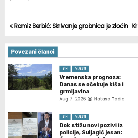
Ramiz Berbić: Skrivanje grobnica je zločin
Kr
P
o
s
Povezani članci
t
BIH
VIJESTI
Vremenska prognoza:
n
Danas se očekuje kiša i
a
grmljavina
Aug 7, 2026
Natasa Tadic
v
i
BIH
VIJESTI
Dok stižu novi pozivi iz
g
policije, Suljagić jesan: