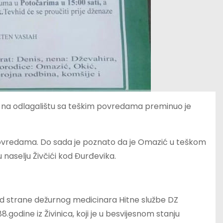
n na odlagalištu sa teškim povredama preminuo je
povredama. Do sada je poznato da je Omazić u teškom
naselju Živčići kod Đurđevika.
 od strane dežurnog medicinara Hitne službe DZ
.godine iz Živinica, koji je u besvijesnom stanju