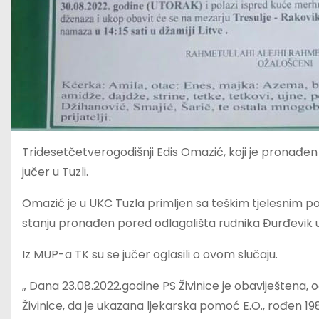
Tridesetčetverogodišnji Edis Omazić, koji je pronađe
jučer u Tuzli.
Omazić je u UKC Tuzla primljen sa teškim tjelesnim 
stanju pronađen pored odlagališta rudnika Đurđevik u 
Iz MUP-a TK su se jučer oglasili o ovom slučaju.
„ Dana 23.08.2022.godine PS Živinice je obaviještena,
Živinice, da je ukazana ljekarska pomoć E.O., rođen 1988