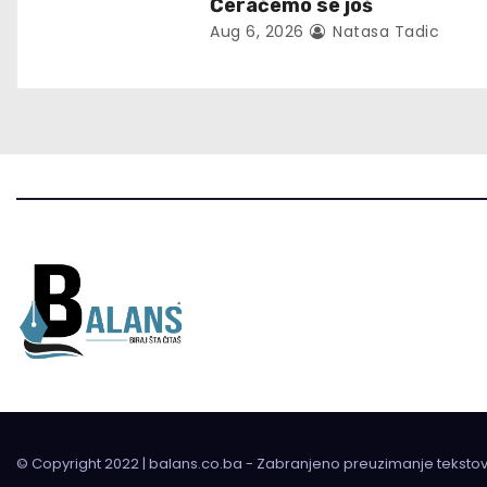
Ćeraćemo se još
a
Aug 6, 2026
Natasa Tadic
t
i
o
n
© Copyright 2022 | balans.co.ba - Zabranjeno preuzimanje teksto