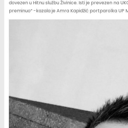
dovezen u Hitnu službu Živinice. Isti je prevezen na UK
preminuo“ -kazala je Amra Kapidžić portparolka UP