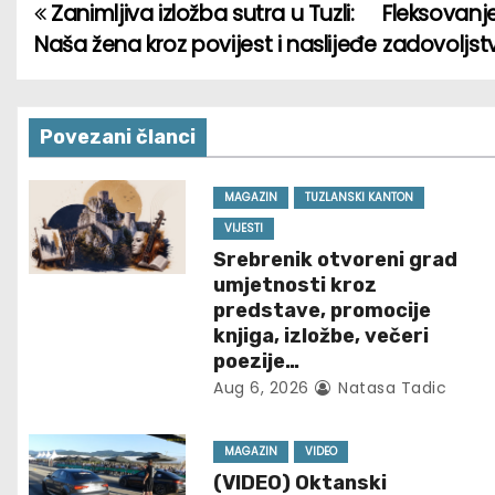
Zanimljiva izložba sutra u Tuzli:
Fleksovanje
P
Naša žena kroz povijest i naslijeđe
zadovoljst
o
s
Povezani članci
t
n
MAGAZIN
TUZLANSKI KANTON
VIJESTI
a
Srebrenik otvoreni grad
umjetnosti kroz
v
predstave, promocije
knjiga, izložbe, večeri
i
poezije…
g
Aug 6, 2026
Natasa Tadic
a
MAGAZIN
VIDEO
t
(VIDEO) Oktanski