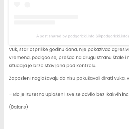
A post shared by podgoricki.info (@podgoricki.info)
Vuk, star otprilike godinu dana, nije pokazivao agresi
vremena, podigao se, prešao na drugu stranu štale i mi
situacija je brzo stavljena pod kontrolu.
Zaposleni naglašavaju da nisu pokušavali dirati vuka, već
– Bio je izuzetno uplašen i sve se odvilo bez ikakvih i
(Balans)