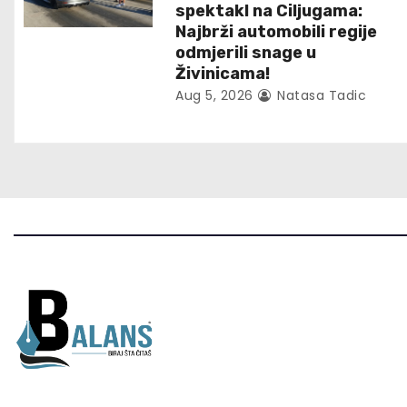
spektakl na Ciljugama:
i
Najbrži automobili regije
odmjerili snage u
o
Živinicama!
Aug 5, 2026
Natasa Tadic
n