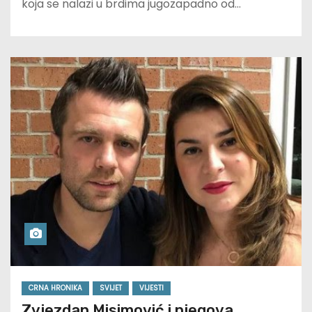
koja se nalazi u brdima jugozapadno od…
CRNA HRONIKA
SVIJET
VIJESTI
Zvjezdan Misimović i njegova