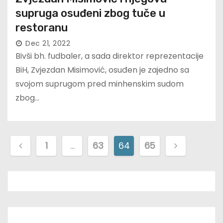
supruga osuđeni zbog tuče u
restoranu
Dec 21, 2022
Bivši bh. fudbaler, a sada direktor reprezentacije
BiH, Zvjezdan Misimović, osuđen je zajedno sa
svojom suprugom pred minhenskim sudom
zbog…
P
1
…
63
64
65
o
s
t