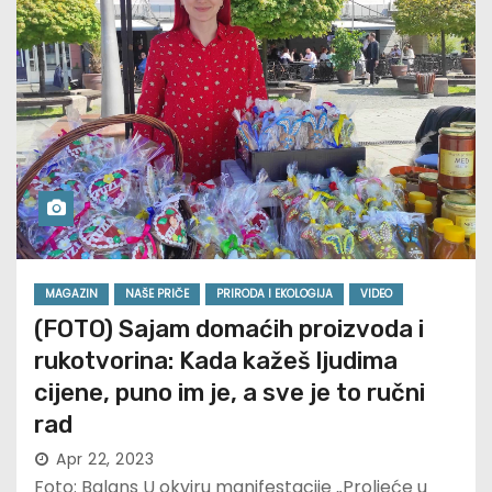
MAGAZIN
NAŠE PRIČE
PRIRODA I EKOLOGIJA
VIDEO
(FOTO) Sajam domaćih proizvoda i
rukotvorina: Kada kažeš ljudima
cijene, puno im je, a sve je to ručni
rad
Apr 22, 2023
Foto: Balans U okviru manifestacije „Proljeće u