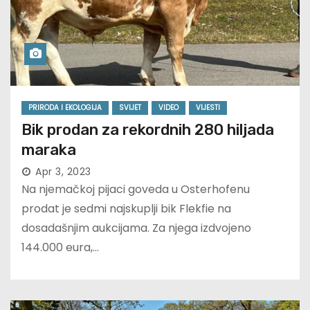
PRIRODA I EKOLOGIJA
SVIJET
VIDEO
VIJESTI
Bik prodan za rekordnih 280 hiljada
maraka
Apr 3, 2023
Na njemačkoj pijaci goveda u Osterhofenu
prodat je sedmi najskuplji bik Flekfie na
dosadašnjim aukcijama. Za njega izdvojeno
144.000 eura,…