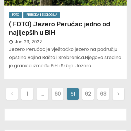
FOTO
PRIRODA I EKOLOGIJA
( FOTO) Jezero Perućac jedno od
najljepših u BiH
Jun 29, 2022
Jezero Perućac je vještačko jezero na području
opština Bajina Bašta i Srebrenica.Njegova sredina
je granica između BiH i Srbije. Jezero…
P
1
…
60
61
62
63
o
s
t