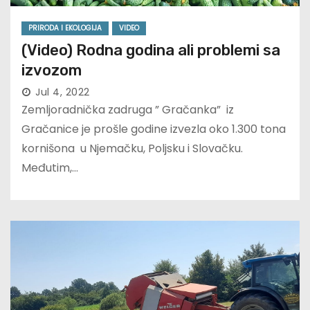
PRIRODA I EKOLOGIJA
VIDEO
(Video) Rodna godina ali problemi sa
izvozom
Jul 4, 2022
Zemljoradnička zadruga ” Gračanka” iz
Gračanice je prošle godine izvezla oko 1.300 tona
kornišona u Njemačku, Poljsku i Slovačku.
Međutim,…