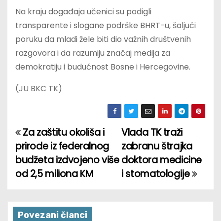
Na kraju događaja učenici su podigli
transparente i slogane podrške BHRT-u, šaljući
poruku da mladi žele biti dio važnih društvenih
razgovora i da razumiju značaj medija za
demokratiju i budućnost Bosne i Hercegovine.
(JU BKC TK)
Za zaštitu okoliša i
Vlada TK traži
P
prirode iz federalnog
zabranu štrajka
o
budžeta izdvojeno više
doktora medicine
od 2,5 miliona KM
i stomatologije
s
t
n
Povezani članci