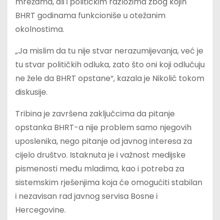
mrežama, ali i političkim razlozima zbog kojih
BHRT godinama funkcioniše u otežanim
okolnostima.
„Ja mislim da tu nije stvar nerazumijevanja, već je
tu stvar političkih odluka, zato što oni koji odlučuju
ne žele da BHRT opstane“, kazala je Nikolić tokom
diskusije.
Tribina je završena zaključcima da pitanje
opstanka BHRT-a nije problem samo njegovih
uposlenika, nego pitanje od javnog interesa za
cijelo društvo. Istaknuta je i važnost medijske
pismenosti među mladima, kao i potreba za
sistemskim rješenjima koja će omogućiti stabilan
i nezavisan rad javnog servisa Bosne i
Hercegovine.