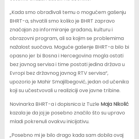
„Kada smo obrađivali temu o mogućem gašenju
BHRT-a, shvatili smo koliko je BHRT zapravo
značajan za informiranje građana, kulturu i
obrazovni program, ali sa kojim se problemima
nažalost suočava. Moguće gašenje BHRT-a bilo bi
opasno jer bi Bosna i Hercegovina mogla ostati
bez javnog servisa i time postati jedina država u
Evropi bez državnog javnog RTV servisa“,
upozorio je Mahir Smajilbegović, jedan od učenika
koji su učestvovali u realiziciji ove javne tribine.
Novinarka BHRT-a i dopisnica iz Tuzle
Maja Nikolić
kazala je da joj je posebno značilo što su upravo
mladi pokrenuli ovakvu inicijativu.
„Posebno mi je bilo drago kada sam dobila ovaj