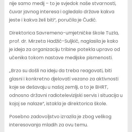
nije samo medij – to je svjedok naše stvarnosti,
čuvar javnog interesa i ogledalo države kakva
jeste i kakva želi biti“, poručila je Ćudić.
Direktorica Savremeno-umjetničke škole Tuzla,
prof. dr. Mirzeta Hadžić-Suljkić, naglasila je kako
je ideja za organizaciju tribine potekla upravo od
učenika tokom nastave medijske pismenosti.
„Brzo su došli na ideju da treba reagovati, biti
glasni i konkretno djelovati vezano za aktivnosti
koje se dešavaju u našoj zemlji, a to je BHRT,
odnosno državni radiotelevizijski servis i situacija u
kojoj se nalaze“, istakla je direktorica škole.
Posebno zadovoljstvo izrazila je zbog velikog
interesovanja mladih za ovu temu.