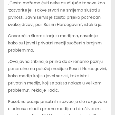
„Često možemo čuti neke osuđujuće tonove kao
‘zatvorite je’. Takve stvari ne smijemo slušati u
javnosti. Javni servis je zaista prijeko potreban
svakoj državi, pa i Bosni i Hercegovini“, istakla je.
Govoreći o širem stanju u medijima, navela je
kako su i javni i privatni mediji suočeni s brojnim
problemima.
„Ova javna tribina je prilika da skrenemo pažnju
generalno na položaj medija u Bosni i Hercegovini,
kako medija koji su javni servisi, tako isto i
privatnih medija, koji se zaista nalaze u velikom
problemu“, rekla je Tadić.
Posebnu pažnju prisutnih izazvao je dio razgovora
o odnosu mladih prema medijima i društvenim