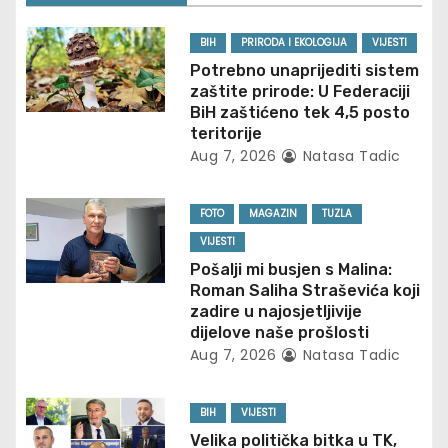
a
BIH
PRIRODA I EKOLOGIJA
VIJESTI
v
Potrebno unaprijediti sistem
zaštite prirode: U Federaciji
i
BiH zaštićeno tek 4,5 posto
teritorije
g
Aug 7, 2026
Natasa Tadic
a
FOTO
MAGAZIN
TUZLA
t
VIJESTI
Pošalji mi busjen s Malina:
i
Roman Saliha Straševića koji
zadire u najosjetljivije
o
dijelove naše prošlosti
Aug 7, 2026
Natasa Tadic
n
BIH
VIJESTI
Velika politička bitka u TK,