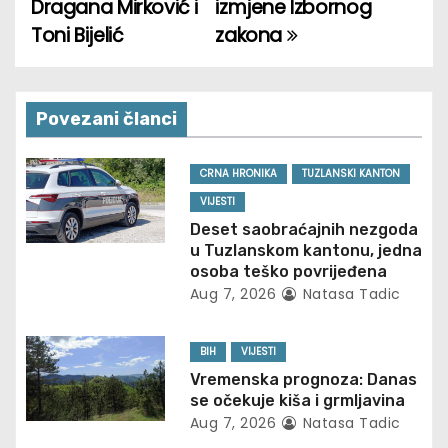
Dragana Mirković i
izmjene Izbornog
o
Toni Bijelić
zakona
s
t
Povezani članci
n
CRNA HRONIKA
TUZLANSKI KANTON
a
VIJESTI
v
Deset saobraćajnih nezgoda
u Tuzlanskom kantonu, jedna
i
osoba teško povrijeđena
Aug 7, 2026
Natasa Tadic
g
BIH
VIJESTI
a
Vremenska prognoza: Danas
t
se očekuje kiša i grmljavina
Aug 7, 2026
Natasa Tadic