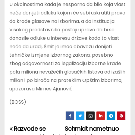
U okolnostima kada je nesporno da bilo koja vlast
neće donijeti odluku kojom će sebi uskratiti pravo
da krade glasove na izborima, a da institucija
Visokog predstavnika postoji upravo da bi se
donosile odluke u interesu države kada to vlast
neće da uradi, Šmit je imao obavezu donijeti
tehničke izmjene izbornog zakona, posebno
zbog odgovornosti za legalizaciju izborne krađe
pola miliona nevažećih glasačkih listova od izašlih
milion i po birača na proteklim Opštim izborima,
upozorava Mirnes Ajanović.
(BOSS)
Razvode se
Schmidt nametnuo
P