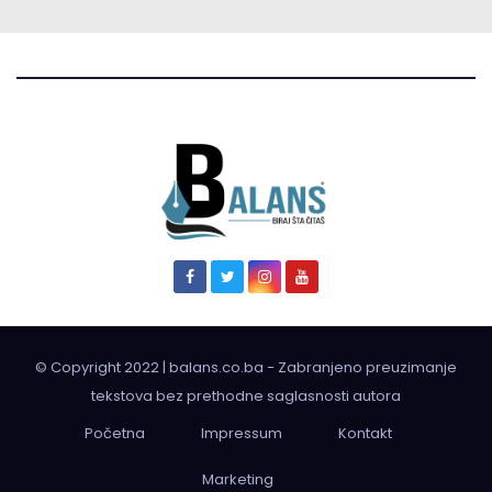
© Copyright 2022 | balans.co.ba - Zabranjeno preuzimanje
tekstova bez prethodne saglasnosti autora
Početna
Impressum
Kontakt
Marketing