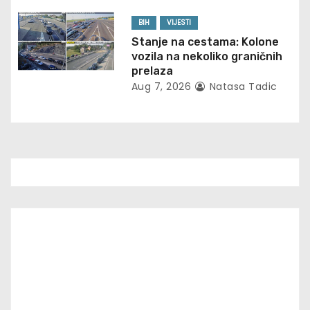
i
o
BIH
VIJESTI
Stanje na cestama: Kolone
n
vozila na nekoliko graničnih
prelaza
Aug 7, 2026
Natasa Tadic