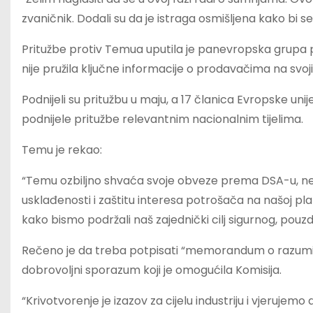
zvaničnik. Dodali su da je istraga osmišljena kako bi se 
Pritužbe protiv Temua uputila je panevropska grupa p
nije pružila ključne informacije o prodavačima na sv
Podnijeli su pritužbu u maju, a 17 članica Evropske unije
podnijele pritužbe relevantnim nacionalnim tijelima.
Temu je rekao:
“Temu ozbiljno shvaća svoje obveze prema DSA-u, ne
usklađenosti i zaštitu interesa potrošača na našoj pla
kako bismo podržali naš zajednički cilj sigurnog, pouz
Rečeno je da treba potpisati “memorandum o razumije
dobrovoljni sporazum koji je omogućila Komisija.
“Krivotvorenje je izazov za cijelu industriju i vjerujem