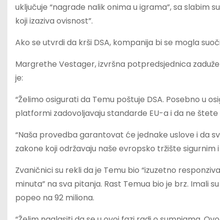
uključuje “nagrade nalik onima u igrama”, sa slabim sus
koji izaziva ovisnost”.
Ako se utvrdi da krši DSA, kompanija bi se mogla suo
Margrethe Vestager, izvršna potpredsjednica zadužena
je:
“Želimo osigurati da Temu poštuje DSA. Posebno u osig
platformi zadovoljavaju standarde EU-a i da ne štet
“Naša provedba garantovat će jednake uslove i da sva
zakone koji održavaju naše evropsko tržište sigurnim i
Zvaničnici su rekli da je Temu bio “izuzetno responziv
minuta” na sva pitanja. Rast Temua bio je brz. Imali su 
popeo na 92 ​​miliona.
“Želim naglasiti da se u ovoj fazi radi o sumnjama. Ovo n