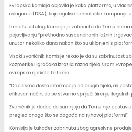
Evropska komisija objavila je kako platforma, u vlasni
uslugama (DSA), koji reguliše tehnološke kompanije 
Između ostalog, Komisija je zabrinuta da Temu nem
pojavljivanju “prethodno suspendiranih lažnih trgova
unutar nekoliko dana nakon što su uklonjeni s platfor
Visoki zvaničnik Komisije rekao je da su zabrinutost z
kozmetike i igračaka izrazila razna tijela širom Evrope
evropsko sjedište te firme.
“Dobili smo dosta informacija od drugih tijela, ali post
efikasan način, da se stvarno spriječi širenje ilegalnih 
Zvaničnik je dodao da sumnjaju da Temu nije postavio 
pregled onoga što se događa na njihovoj platformi”.
Komisija je također zabrinuta zbog agresivne prodaje n