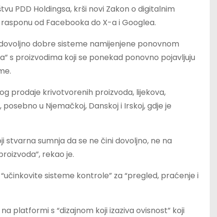
štvu PDD Holdingsa, krši novi Zakon o digitalnim
u rasponu od Facebooka do X-a i Googlea.
a dovoljno dobre sisteme namijenjene ponovnom
ca” s proizvodima koji se ponekad ponovno pojavljuju
me.
bog prodaje krivotvorenih proizvoda, lijekova,
, posebno u Njemačkoj, Danskoj i Irskoj, gdje je
oji stvarna sumnja da se ne čini dovoljno, ne na
proizvoda”, rekao je.
“učinkovite sisteme kontrole” za “pregled, praćenje i
a platformi s “dizajnom koji izaziva ovisnost” koji