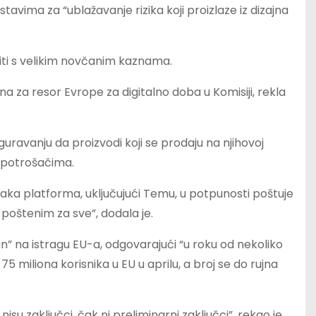
tavima za “ublažavanje rizika koji proizlaze iz dizajna
čiti s velikim novčanim kaznama.
 za resor Evrope za digitalno doba u Komisiji, rekla
uravanju da proizvodi koji se prodaju na njihovoj
e potrošačima.
ka platforma, uključujući Temu, u potpunosti poštuje
 poštenim za sve”, dodala je.
an” na istragu EU-a, odgovarajući “u roku od nekoliko
75 miliona korisnika u EU u aprilu, a broj se do rujna
isu zaključci, čak ni preliminarni zaključci”, rekao je