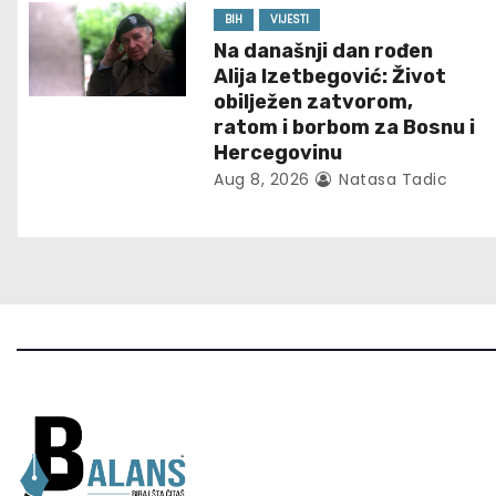
BIH
VIJESTI
g
Na današnji dan rođen
Alija Izetbegović: Život
a
obilježen zatvorom,
t
ratom i borbom za Bosnu i
Hercegovinu
i
Aug 8, 2026
Natasa Tadic
o
n