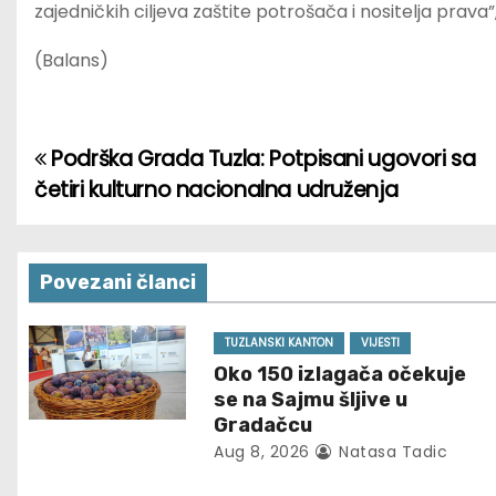
zajedničkih ciljeva zaštite potrošača i nositelja prava
(Balans)
Podrška Grada Tuzla: Potpisani ugovori sa
P
četiri kulturno nacionalna udruženja
o
s
Povezani članci
t
n
TUZLANSKI KANTON
VIJESTI
Oko 150 izlagača očekuje
a
se na Sajmu šljive u
Gradačcu
v
Aug 8, 2026
Natasa Tadic
i