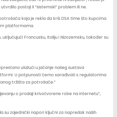
utvrdilo postoji li “sistemski” problem ili ne.
otrošača koja je rekla da krši DSA time što kupcima
ojim platformama.
, uključujući Francusku, Italiju i Nizozemsku, također su
prestano ulažući u jačanje našeg sustava
tformi. U potpunosti ćemo sarađivati ​​s regulatorima
danog tržišta za potrošače.”
vanju o prodaji krivotvorene robe na internetu”,
o da su zajednički napori ključni za napredak naših