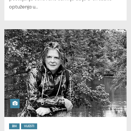
optuženja u…
BIH
VIJESTI