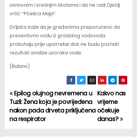
osnovnim i srednjim školama i da ne radi Dječiji
vrtić “Pčelica Maja”.
Drljača kaže da je građanima preporučeno da
preventivno vodu iz gradskog vodovoda
prokuhaju prije upotrebe dok ne budu poznati
rezultati analize uzoraka vode.
(Balans)
Epilog olujnog nevremena u
Kakvo nas
P
Tuzli: Žena koja je povrijeđena
vrijeme
o
nakon pada drveta priključena
očekuje
na respirator
danas?
s
t