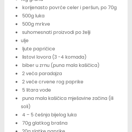
korijenasto povrće celer i peršun, po 70g
500g luka
500g mrkve
suhomesnati proizvodi po želji
ulje
ljute papričice
listovi lovora (3 -4 komada)
biber u zrnu (puna mala kašičica)
2 veća paradajza
2 veće crvene rog paprike
5 litara vode
puna mala kašičica mješavine začina (ili
soli)
4 – 5 češnja bijelog luka
70g glatkog brašna
20g slatke paprike