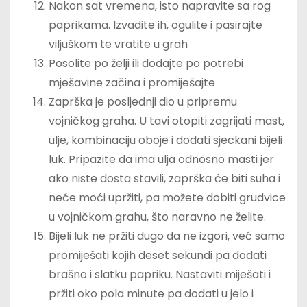
Nakon sat vremena, isto napravite sa rog
paprikama. Izvadite ih, ogulite i pasirajte
viljuškom te vratite u grah
Posolite po želji ili dodajte po potrebi
mješavine začina i promiješajte
Zaprška je posljednji dio u pripremu
vojničkog graha. U tavi otopiti zagrijati mast,
ulje, kombinaciju oboje i dodati sjeckani bijeli
luk. Pripazite da ima ulja odnosno masti jer
ako niste dosta stavili, zaprška će biti suha i
neće moći upržiti, pa možete dobiti grudvice
u vojničkom grahu, što naravno ne želite.
Bijeli luk ne pržiti dugo da ne izgori, već samo
promiješati kojih deset sekundi pa dodati
brašno i slatku papriku. Nastaviti miješati i
pržiti oko pola minute pa dodati u jelo i