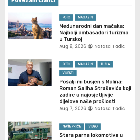
n
Povezani članci
a
FOTO
MAGAZIN
v
Međunarodni dan mačaka:
Najbolji ambasadori turizma
i
u Turskoj
Aug 8, 2026
Natasa Tadic
g
FOTO
MAGAZIN
TUZLA
a
VIJESTI
t
Pošalji mi busjen s Malina:
Roman Saliha Straševića koji
i
zadire u najosjetljivije
dijelove naše prošlosti
o
Aug 7, 2026
Natasa Tadic
n
NAŠE PRIČE
VIDEO
Stara parna lokomotiva u