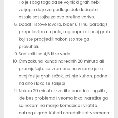
To je zbog toga da se vojnički grah nebi
zalijepio dolje za podlogu dok dodajete
ostale sastojke za ovo prefino varivo.
Dodati listove lovora, biber u zrnu, paradajz
prepolovljen na pola, rog paprike i onaj grah
koji ste procijedili nakon što ste ga
prokuhali.
Sad zaliti sa 4,5 litre vode.
Čim zakuha, kuhati narednih 20 minuta ali
promiješajte sa vremena na vrijeme jer u
ovoj fazi je grah težak, još nije kuhan, padne
na dno i lako se zalijepi
Nakon 20 minuta izvadite paradajz i ogulite,
ide bez problema i veoma lako. Narežite ga
sa nožem na manje komadiće i vratite
natrag u grah. Kuhati narednih sat vremena