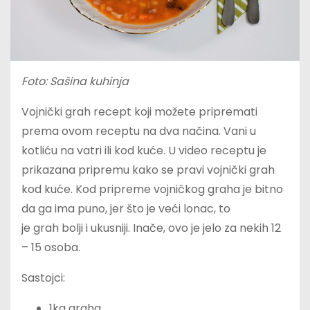
Foto: Sašina kuhinja
Vojnički grah recept koji možete pripremati
prema ovom receptu na dva načina. Vani u
kotliću na vatri ili kod kuće. U video receptu je
prikazana pripremu kako se pravi vojnički grah
kod kuće. Kod pripreme vojničkog graha je bitno
da ga ima puno, jer što je veći lonac, to
je grah bolji i ukusniji. Inače, ovo je jelo za nekih 12
– 15 osoba.
Sastojci:
1kg graha