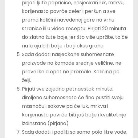
pirjati ljute papričice, nasjeckan luk, mrkvu,
korijenasto povrće celer i peršun a sve
prema količini navedenoj gore na vrhu
stranice ili u video receptu. Pirjati 20 minuta
do zlatno žute boje, jer što više upržite, to će
na kraju biti bolje i bolji okus graha
Sada dodati nasjeckane suhomesnate
proizvode na komade srednje veličine, ne
prevelike a opet ne premale. Količina po
želji.
Pirjati sve zajedno petnaestak minuta,
dimljeno suhomesnato će fino pustiti svoju
masnoću i sokove pa će luk, mrkva i
korijenasto povrće biti još bolje i kvalitetnije
izdinstano (pirjano)
Sada dodati i podliti sa samo pola litre vode.