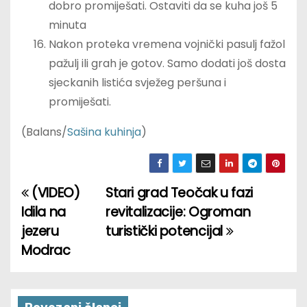
dobro promiješati. Ostaviti da se kuha još 5
minuta
Nakon proteka vremena vojnički pasulj fažol
pažulj ili grah je gotov. Samo dodati još dosta
sjeckanih listića svježeg peršuna i
promiješati.
(Balans/
Sašina kuhinja
)
(VIDEO)
Stari grad Teočak u fazi
P
Idila na
revitalizacije: Ogroman
o
jezeru
turistički potencijal
Modrac
s
t