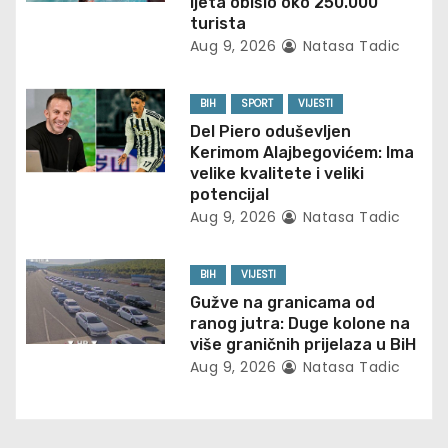
ljeta obišlo oko 250.000
turista
i
Aug 9, 2026
Natasa Tadic
g
BIH
SPORT
VIJESTI
a
Del Piero oduševljen
Kerimom Alajbegovićem: Ima
t
velike kvalitete i veliki
potencijal
i
Aug 9, 2026
Natasa Tadic
o
BIH
VIJESTI
n
Gužve na granicama od
ranog jutra: Duge kolone na
više graničnih prijelaza u BiH
Aug 9, 2026
Natasa Tadic