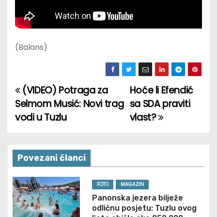
(Balans)
(VIDEO) Potraga za
Hoće li Efendić
P
Selmom Musić: Novi trag
sa SDA praviti
o
vodi u Tuzlu
vlast?
s
t
Povezani članci
n
FOTO
MAGAZIN
a
Panonska jezera bilježe
odličnu posjetu: Tuzlu ovog
v