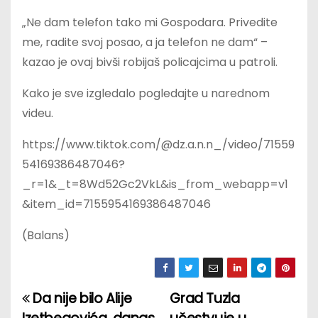
„Ne dam telefon tako mi Gospodara. Privedite
me, radite svoj posao, a ja telefon ne dam“ –
kazao je ovaj bivši robijaš policajcima u patroli.
Kako je sve izgledalo pogledajte u narednom
videu.
https://www.tiktok.com/@dz.a.n.n_/video/71559
54169386487046?
_r=1&_t=8Wd52Gc2VkL&is_from_webapp=v1
&item_id=7155954169386487046
(Balans)
Da nije bilo Alije
Grad Tuzla
P