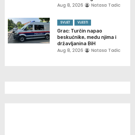
Aug 8, 2026
Natasa Tadic
o
n
SVIJET
VIJESTI
Grac: Turčin napao
beskućnike, među njima i
državljanina BiH
Aug 8, 2026
Natasa Tadic