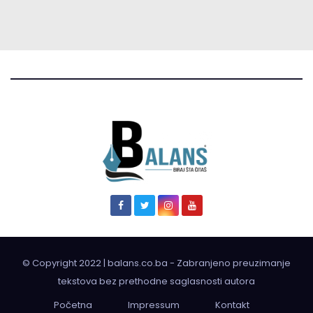
© Copyright 2022 | balans.co.ba - Zabranjeno preuzimanje
tekstova bez prethodne saglasnosti autora
Početna
Impressum
Kontakt