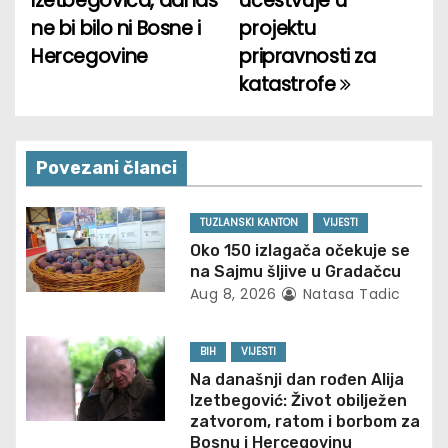
Izetbegovića, danas
učestvuje u
o
ne bi bilo ni Bosne i
projektu
Hercegovine
pripravnosti za
s
katastrofe
t
n
Povezani članci
a
v
TUZLANSKI KANTON
VIJESTI
Oko 150 izlagača očekuje se
i
na Sajmu šljive u Gradačcu
Aug 8, 2026
Natasa Tadic
g
a
BIH
VIJESTI
Na današnji dan rođen Alija
t
Izetbegović: Život obilježen
zatvorom, ratom i borbom za
i
Bosnu i Hercegovinu