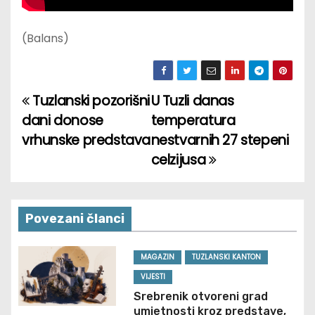
(Balans)
Tuzlanski pozorišni
U Tuzli danas
P
dani donose
temperatura
o
vrhunske predstava
nestvarnih 27 stepeni
celzijusa
s
t
n
Povezani članci
a
MAGAZIN
TUZLANSKI KANTON
v
VIJESTI
Srebrenik otvoreni grad
i
umjetnosti kroz predstave,