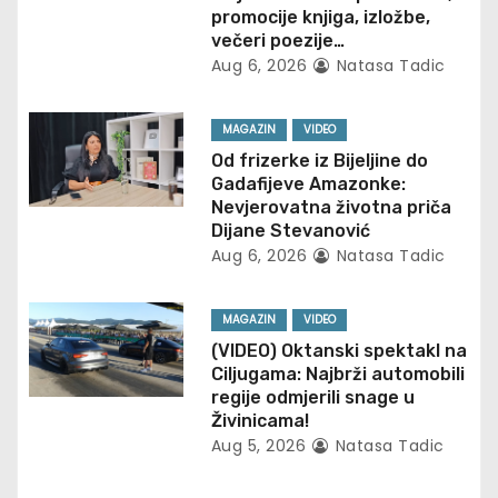
promocije knjiga, izložbe,
g
večeri poezije…
Aug 6, 2026
Natasa Tadic
a
t
MAGAZIN
VIDEO
Od frizerke iz Bijeljine do
i
Gadafijeve Amazonke:
Nevjerovatna životna priča
o
Dijane Stevanović
Aug 6, 2026
Natasa Tadic
n
MAGAZIN
VIDEO
(VIDEO) Oktanski spektakl na
Ciljugama: Najbrži automobili
regije odmjerili snage u
Živinicama!
Aug 5, 2026
Natasa Tadic