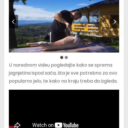
U narednom videu pogledajte kako se sprema
jagnjetina ispod sača, šta je sve potrebno za ovo
popularno jelo, te kako na kraju treba da izgleda.