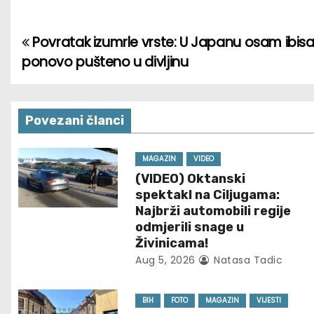
Povratak izumrle vrste: U Japanu osam ibis
P
ponovo pušteno u divljinu
o
s
Povezani članci
t
n
MAGAZIN
VIDEO
(VIDEO) Oktanski
a
spektakl na Ciljugama:
Najbrži automobili regije
v
odmjerili snage u
Živinicama!
i
Aug 5, 2026
Natasa Tadic
g
BIH
FOTO
MAGAZIN
VIJESTI
a