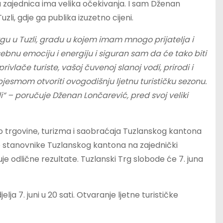
a zajednica ima velika očekivanja. I sam Dženan
li, gdje ga publika izuzetno cijeni.
u u Tuzli, gradu u kojem imam mnogo prijatelja i
osebnu emociju i energiju i siguran sam da će tako biti
rivlače turiste
, vašoj čuvenoj slanoj vodi, prirodi i
jesmom otvoriti ovogodišnju ljetnu turističku sezonu.
“ – poručuje Dženan Lončarević, pred svoj veliki
vo trgovine, turizma i saobraćaja Tuzlanskog kantona
 stanovnike Tuzlanskog kantona na zajednički
odlične rezultate. Tuzlanski Trg slobode će 7. juna
a 7. juni u 20 sati. Otvaranje ljetne turističke