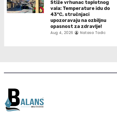
Stiže vrhunac toplotnog
t
vala: Temperature idu do
43°C, stručnjaci
i
upozoravaju na ozbiljnu
opasnost za zdravlje!
o
Aug 4, 2026
Natasa Tadic
n