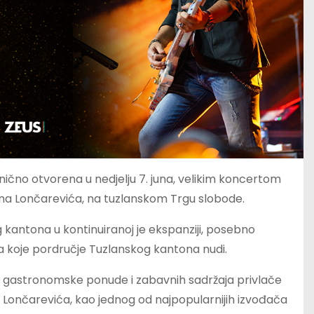
ično otvorena u nedjelju 7. juna, velikim koncertom
ana Lončarevića, na tuzlanskom Trgu slobode.
 kantona u kontinuiranoj je ekspanziji, posebno
ija koje pordručje Tuzlanskog kantona nudi.
ta, gastronomske ponude i zabavnih sadržaja privlače
na Lončarevića, kao jednog od najpopularnijih izvođača