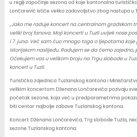
u regiji započinje sezona od koje kantonalna turističk
Lončarević ističe veliko zadovoljstvo zbog nastupa u Tuz
„Jako me raduje koncert na centralnom gradskom trg
veliki broj fanova. Moji koncerti u Tuzli uvijek nose p
i
7
. juna. Već sam čuo mnogo toga o ljepotama koje p
istorijskom naslijeđu. Radujem se da ćemo zajedno, p
Očekujem vas u velikom broju na Trgu slobode u Tuzli
koncert u Tuzli.
Turistička zajednica Tuzlanskog kantona i Ministarst
velikim koncertom Dženana Lončarevića pozivaju sve
početak sezone, koja već u predparametrima pokazuje 
biti centar najbolje zabave Tuzlanskog kantona.
Koncert Dženana Lončarevića, Trg slobode Tuzla, nedjelj
sezone Tuzlanskog kantona.