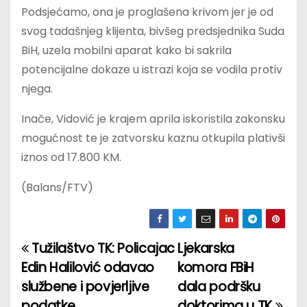
Podsjećamo, ona je proglašena krivom jer je od
svog tadašnjeg klijenta, bivšeg predsjednika Suda
BiH, uzela mobilni aparat kako bi sakrila
potencijalne dokaze u istrazi koja se vodila protiv
njega.
Inače, Vidović je krajem aprila iskoristila zakonsku
mogućnost te je zatvorsku kaznu otkupila plativši
iznos od 17.800 KM.
(Balans/FTV)
Tužilaštvo TK: Policajac
Ljekarska
P
Edin Halilović odavao
komora FBiH
o
službene i povjerljive
dala podršku
podatke
doktorima u TK