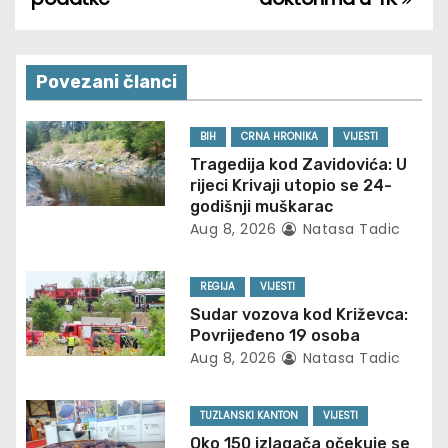
s
t
n
Povezani članci
a
BIH
CRNA HRONIKA
VIJESTI
v
Tragedija kod Zavidovića: U
rijeci Krivaji utopio se 24-
i
godišnji muškarac
Aug 8, 2026
Natasa Tadic
g
REGIJA
VIJESTI
a
Sudar vozova kod Križevca:
t
Povrijeđeno 19 osoba
Aug 8, 2026
Natasa Tadic
i
o
TUZLANSKI KANTON
VIJESTI
Oko 150 izlagača očekuje se