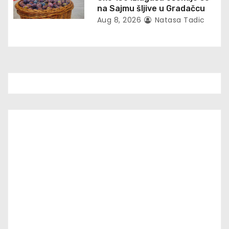
n
na Sajmu šljive u Gradačcu
Aug 8, 2026
Natasa Tadic