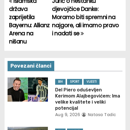
Islamska
Jurić o nestanku
P
država
djevojčice Danke:
o
zaprijetila
Moramo biti spremni na
Bayernu: Allianz
najgore, ali imamo pravo
s
Arena na
i nadati se
t
nišanu
n
a
Povezani članci
v
BIH
SPORT
VIJESTI
i
Del Piero oduševljen
Kerimom Alajbegovićem: Ima
g
velike kvalitete i veliki
potencijal
a
Aug 9, 2026
Natasa Tadic
t