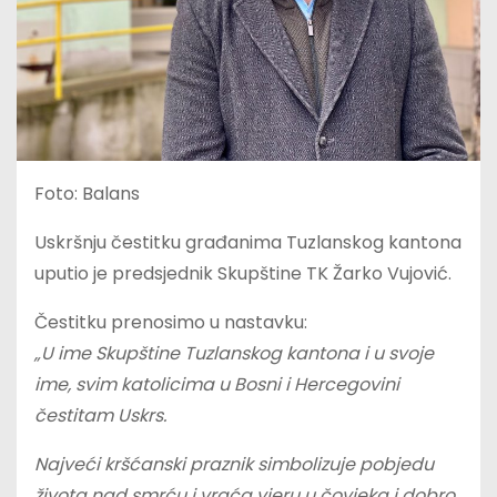
Foto: Balans
Uskršnju čestitku građanima Tuzlanskog kantona
uputio je predsjednik Skupštine TK Žarko Vujović.
Čestitku prenosimo u nastavku:
„U ime Skupštine Tuzlanskog kantona i u svoje
ime, svim katolicima u Bosni i Hercegovini
čestitam Uskrs.
Najveći kršćanski praznik simbolizuje pobjedu
života nad smrću i vraća vjeru u čovjeka i dobro.