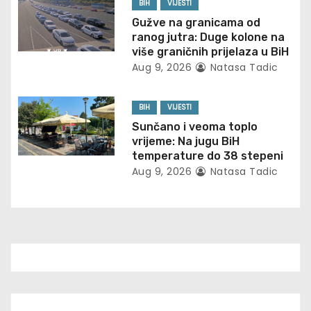
BIH
VIJESTI
i
Gužve na granicama od
ranog jutra: Duge kolone na
o
više graničnih prijelaza u BiH
Aug 9, 2026
Natasa Tadic
n
BIH
VIJESTI
Sunčano i veoma toplo
vrijeme: Na jugu BiH
temperature do 38 stepeni
Aug 9, 2026
Natasa Tadic