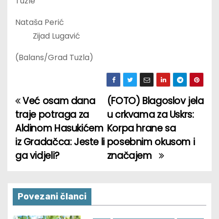
Tuzle
Nataša Perić
Zijad Lugavić
(Balans/Grad Tuzla)
Već osam dana
(FOTO) Blagoslov jela
P
traje potraga za
u crkvama za Uskrs:
o
Aldinom Hasukićem
Korpa hrane sa
iz Gradačca: Jeste li
posebnim okusom i
s
ga vidjeli?
značajem
t
n
Povezani članci
a