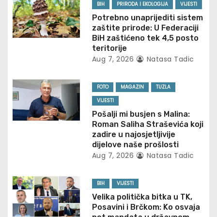
v
BIH
PRIRODA I EKOLOGIJA
VIJESTI
Potrebno unaprijediti sistem
i
zaštite prirode: U Federaciji
BiH zaštićeno tek 4,5 posto
g
teritorije
Aug 7, 2026
Natasa Tadic
a
t
FOTO
MAGAZIN
TUZLA
VIJESTI
i
Pošalji mi busjen s Malina:
Roman Saliha Straševića koji
o
zadire u najosjetljivije
dijelove naše prošlosti
n
Aug 7, 2026
Natasa Tadic
BIH
VIJESTI
Velika politička bitka u TK,
Posavini i Brčkom: Ko osvaja