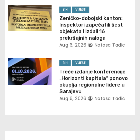
a
BIH
VIJESTI
t
Zeničko-dobojski kanton:
Inspektori zapečatili šest
i
objekata i izdali 16
prekršajnih naloga
o
Aug 6, 2026
Natasa Tadic
n
BIH
VIJESTI
Treće izdanje konferencije
„Horizonti kapitala“ ponovo
okuplja regionalne lidere u
Sarajevu
Aug 6, 2026
Natasa Tadic