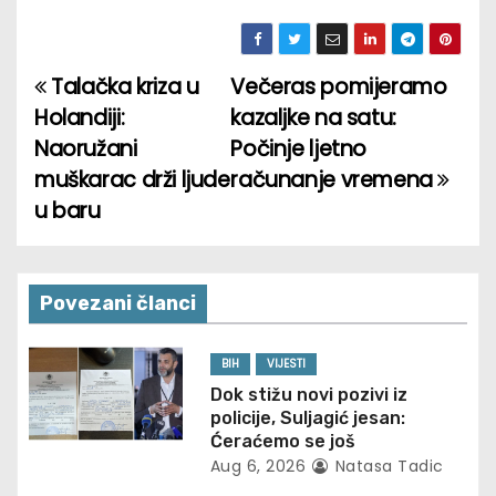
Talačka kriza u
Večeras pomijeramo
P
Holandiji:
kazaljke na satu:
o
Naoružani
Počinje ljetno
muškarac drži ljude
računanje vremena
s
u baru
t
n
Povezani članci
a
v
BIH
VIJESTI
Dok stižu novi pozivi iz
i
policije, Suljagić jesan:
Ćeraćemo se još
g
Aug 6, 2026
Natasa Tadic