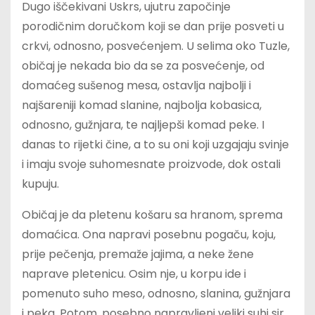
Dugo iščekivani Uskrs, ujutru započinje
porodičnim doručkom koji se dan prije posveti u
crkvi, odnosno, posvećenjem. U selima oko Tuzle,
običaj je nekada bio da se za posvećenje, od
domaćeg sušenog mesa, ostavlja najbolji i
najšareniji komad slanine, najbolja kobasica,
odnosno, gužnjara, te najljepši komad peke. I
danas to rijetki čine, a to su oni koji uzgajaju svinje
i imaju svoje suhomesnate proizvode, dok ostali
kupuju.
Običaj je da pletenu košaru sa hranom, sprema
domaćica. Ona napravi posebnu pogaču, koju,
prije pečenja, premaže jajima, a neke žene
naprave pletenicu. Osim nje, u korpu ide i
pomenuto suho meso, odnosno, slanina, gužnjara
i peka. Potom, posebno napravljeni veliki suhi sir,