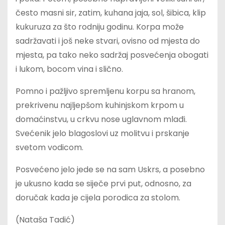
često masni sir, zatim, kuhana jaja, sol, šibica, klip
kukuruza za što rodniju godinu. Korpa može
sadržavati i još neke stvari, ovisno od mjesta do
mjesta, pa tako neko sadržaj posvećenja obogati
i lukom, bocom vina i slično.
Pomno i pažljivo spremljenu korpu sa hranom,
prekrivenu najljepšom kuhinjskom krpom u
domaćinstvu, u crkvu nose uglavnom mlađi.
Svećenik jelo blagoslovi uz molitvu i prskanje
svetom vodicom.
Posvećeno jelo jede se na sam Uskrs, a posebno
je ukusno kada se siječe prvi put, odnosno, za
doručak kada je cijela porodica za stolom.
(Nataša Tadić)