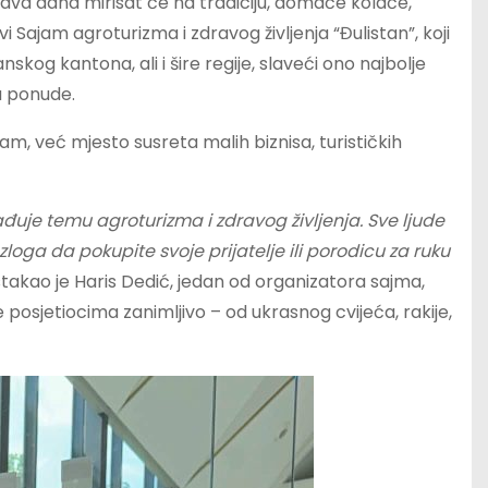
a dva dana mirisat će na tradiciju, domaće kolače,
vi Sajam agroturizma i zdravog življenja “Đulistan”, koji
skog kantona, ali i šire regije, slaveći ono najbolje
a ponude.
jam, već mjesto susreta malih biznisa, turističkih
brađuje temu agroturizma i zdravog življenja. Sve ljude
zloga da pokupite svoje prijatelje ili porodicu za ruku
stakao je Haris Dedić, jedan od organizatora sajma,
e posjetiocima zanimljivo – od ukrasnog cvijeća, rakije,