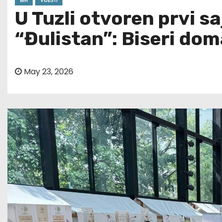
BIH
VIJESTI
U Tuzli otvoren prvi s
“Đulistan”: Biseri dom
May 23, 2026