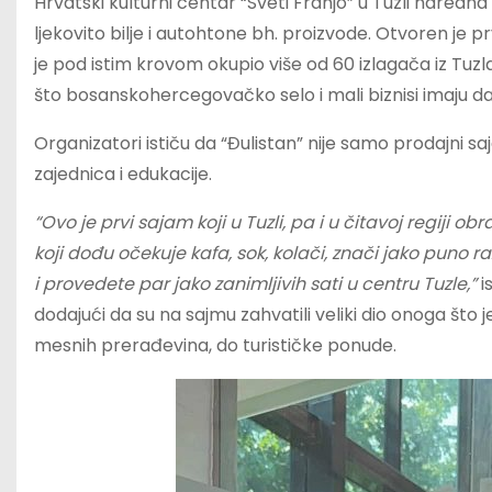
Hrvatski kulturni centar “Sveti Franjo” u Tuzli naredn
ljekovito bilje i autohtone bh. proizvode. Otvoren je pr
je pod istim krovom okupio više od 60 izlagača iz Tuzlan
što bosanskohercegovačko selo i mali biznisi imaju d
Organizatori ističu da “Đulistan” nije samo prodajni sa
zajednica i edukacije.
“Ovo je prvi sajam koji u Tuzli, pa i u čitavoj regiji o
koji dođu očekuje kafa, sok, kolači, znači jako puno ra
i provedete par jako zanimljivih sati u centru Tuzle,”
i
dodajući da su na sajmu zahvatili veliki dio onoga što j
mesnih prerađevina, do turističke ponude.