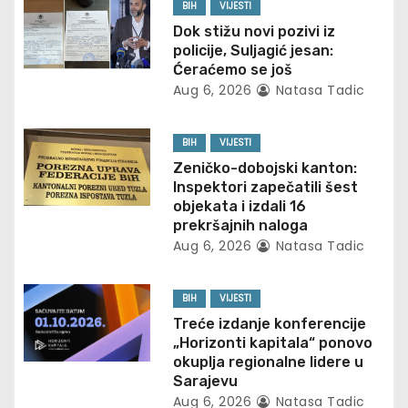
BIH
VIJESTI
a
Dok stižu novi pozivi iz
policije, Suljagić jesan:
v
Ćeraćemo se još
Aug 6, 2026
Natasa Tadic
i
g
BIH
VIJESTI
Zeničko-dobojski kanton:
a
Inspektori zapečatili šest
objekata i izdali 16
t
prekršajnih naloga
Aug 6, 2026
Natasa Tadic
i
o
BIH
VIJESTI
Treće izdanje konferencije
n
„Horizonti kapitala“ ponovo
okuplja regionalne lidere u
Sarajevu
Aug 6, 2026
Natasa Tadic