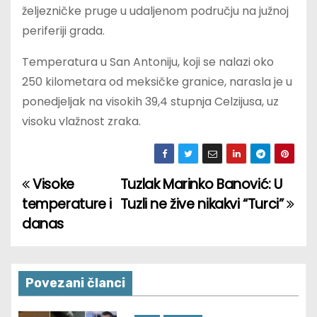
željezničke pruge u udaljenom području na južnoj
periferiji grada.
Temperatura u San Antoniju, koji se nalazi oko
250 kilometara od meksičke granice, narasla je u
ponedjeljak na visokih 39,4 stupnja Celzijusa, uz
visoku vlažnost zraka.
Visoke
Tuzlak Marinko Banović: U
P
temperature i
Tuzli ne žive nikakvi “Turci”
o
danas
s
t
Povezani članci
n