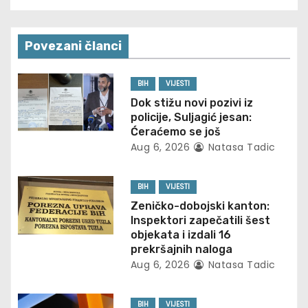
s
t
Povezani članci
n
BIH
VIJESTI
a
Dok stižu novi pozivi iz
policije, Suljagić jesan:
v
Ćeraćemo se još
Aug 6, 2026
Natasa Tadic
i
g
BIH
VIJESTI
Zeničko-dobojski kanton:
a
Inspektori zapečatili šest
objekata i izdali 16
t
prekršajnih naloga
Aug 6, 2026
Natasa Tadic
i
o
BIH
VIJESTI