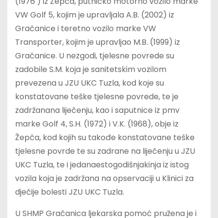
(1976 ) iz Žepča, putničko motorno vozilo marke
VW Golf 5, kojim je upravljala A.B. (2002) iz
Gračanice i teretno vozilo marke VW
Transporter, kojim je upravljao M.B. (1999) iz
Gračanice. U nezgodi, tjelesne povrede su
zadobile S.M. koja je sanitetskim vozilom
prevezena u JZU UKC Tuzla, kod koje su
konstatovane teške tjelesne povrede, te je
zadržanana liječenju, kao i saputnice iz pmv
marke Golf 4, S.H. (1972) i V.K. (1968), obje iz
Žepča, kod kojih su takođe konstatovane teške
tjelesne povrde te su zadrane na liječenju u JZU
UKC Tuzla, te i jedanaestogodišnjakinja iz istog
vozila koja je zadržana na opservaciji u Klinici za
dječije bolesti JZU UKC Tuzla.
U SHMP Gračanica ljekarska pomoć pružena je i