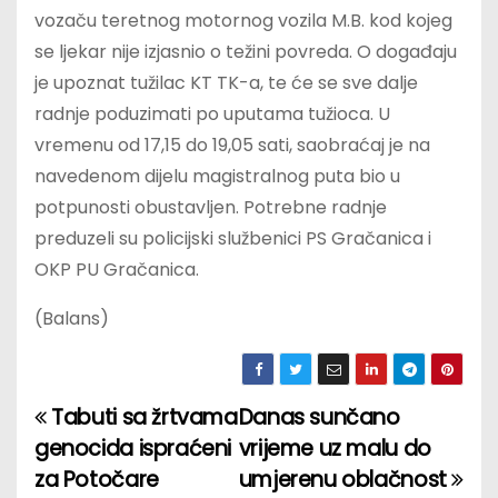
vozaču teretnog motornog vozila M.B. kod kojeg
se ljekar nije izjasnio o težini povreda. O događaju
je upoznat tužilac KT TK-a, te će se sve dalje
radnje poduzimati po uputama tužioca. U
vremenu od 17,15 do 19,05 sati, saobraćaj je na
navedenom dijelu magistralnog puta bio u
potpunosti obustavljen. Potrebne radnje
preduzeli su policijski službenici PS Gračanica i
OKP PU Gračanica.
(Balans)
Tabuti sa žrtvama
Danas sunčano
P
genocida ispraćeni
vrijeme uz malu do
o
za Potočare
umjerenu oblačnost