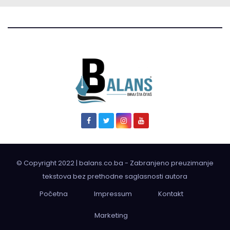
© Copyright 2022 | balans.co.ba - Zabranjeno preuzimanje
tekstova bez prethodne saglasnosti autora
Početna
Impressum
Kontakt
Marketing