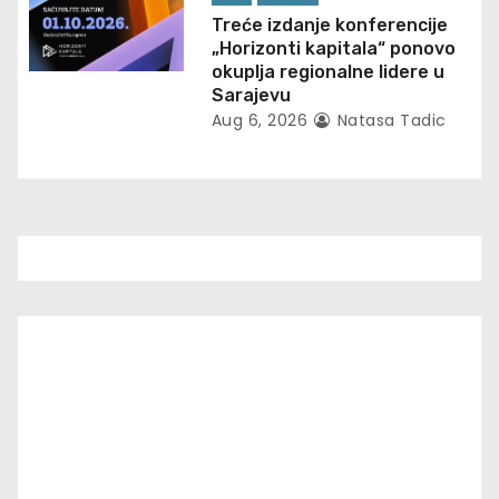
Treće izdanje konferencije
n
„Horizonti kapitala“ ponovo
okuplja regionalne lidere u
Sarajevu
Aug 6, 2026
Natasa Tadic