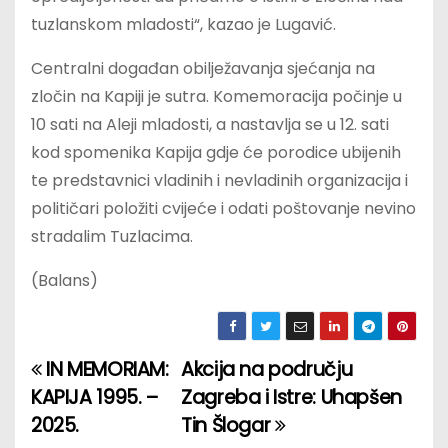
tuzlanskom mladosti“, kazao je Lugavić.
Centralni događan obilježavanja sjećanja na
zločin na Kapiji je sutra. Komemoracija počinje u
10 sati na Aleji mladosti, a nastavlja se u 12. sati
kod spomenika Kapija gdje će porodice ubijenih
te predstavnici vladinih i nevladinih organizacija i
političari položiti cvijeće i odati poštovanje nevino
stradalim Tuzlacima.
(Balans)
IN MEMORIAM:
Akcija na području
P
KAPIJA 1995. –
Zagreba i Istre: Uhapšen
o
2025.
Tin Šlogar