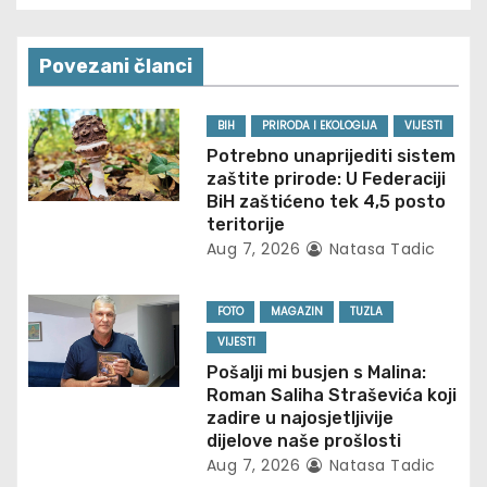
s
t
Povezani članci
n
BIH
PRIRODA I EKOLOGIJA
VIJESTI
a
Potrebno unaprijediti sistem
zaštite prirode: U Federaciji
v
BiH zaštićeno tek 4,5 posto
teritorije
i
Aug 7, 2026
Natasa Tadic
g
FOTO
MAGAZIN
TUZLA
a
VIJESTI
t
Pošalji mi busjen s Malina:
Roman Saliha Straševića koji
i
zadire u najosjetljivije
dijelove naše prošlosti
o
Aug 7, 2026
Natasa Tadic