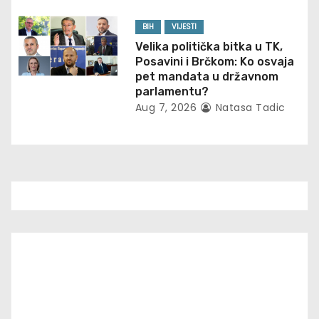
n
BIH
VIJESTI
Velika politička bitka u TK,
Posavini i Brčkom: Ko osvaja
pet mandata u državnom
parlamentu?
Aug 7, 2026
Natasa Tadic