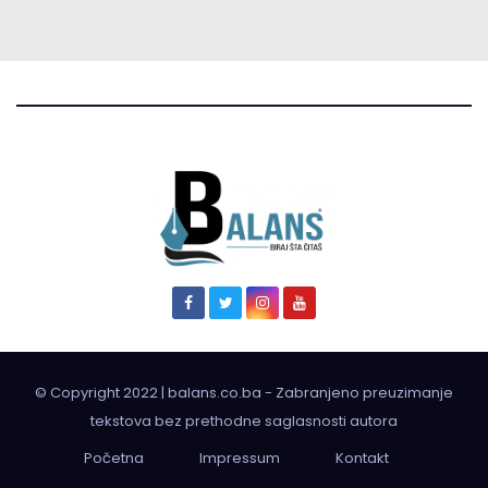
© Copyright 2022 | balans.co.ba - Zabranjeno preuzimanje
tekstova bez prethodne saglasnosti autora
Početna
Impressum
Kontakt