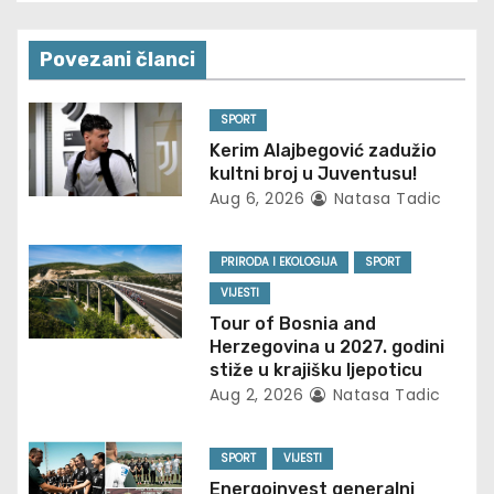
t
n
Povezani članci
a
SPORT
v
Kerim Alajbegović zadužio
kultni broj u Juventusu!
i
Aug 6, 2026
Natasa Tadic
g
PRIRODA I EKOLOGIJA
SPORT
a
VIJESTI
Tour of Bosnia and
t
Herzegovina u 2027. godini
stiže u krajišku ljepoticu
i
Aug 2, 2026
Natasa Tadic
o
SPORT
VIJESTI
n
Energoinvest generalni