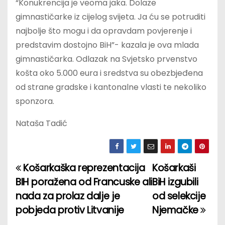
“Konukrencija je veoma jaka. Dolaze
gimnastičarke iz cijelog svijeta. Ja ću se potruditi
najbolje što mogu i da opravdam povjerenje i
predstavim dostojno BiH”- kazala je ova mlada
gimnastičarka. Odlazak na Svjetsko prvenstvo
košta oko 5.000 eura i sredstva su obezbjeđena
od strane gradske i kantonalne vlasti te nekoliko
sponzora.
Nataša Tadić
Košarkaška reprezentacija
Košarkaši
P
BIH poražena od Francuske ali
BiH izgubili
o
nada za prolaz dalje je
od selekcije
pobjeda protiv Litvanije
Njemačke
s