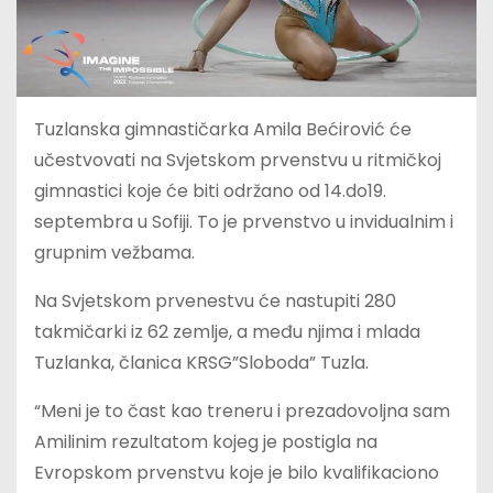
Tuzlanska gimnastičarka Amila Bećirović će
učestvovati na Svjetskom prvenstvu u ritmičkoj
gimnastici koje će biti održano od 14.do19.
septembra u Sofiji. To je prvenstvo u invidualnim i
grupnim vežbama.
Na Svjetskom prvenestvu će nastupiti 280
takmičarki iz 62 zemlje, a među njima i mlada
Tuzlanka, članica KRSG”Sloboda” Tuzla.
“Meni je to čast kao treneru i prezadovoljna sam
Amilinim rezultatom kojeg je postigla na
Evropskom prvenstvu koje je bilo kvalifikaciono