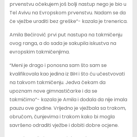
prvenstvu očekujem još bolji nastup nego je bio u
Tel Avivu na Evropskom prvenstvu. Nadam se da
će vježbe uraditi bez greške”- kazala je trenerica.
Amila Bećirović prvi put nastupa na takmičenju
ovog ranga, a do sada je sakupila iskustva na
evropskim takmičenjima.
“Meni je drago i ponosna sam što sam se
kvalifikovala kao jedina iz BiH i što ću učestvovati
na takvom takmičenju. Jedva čekam da
upoznam nove gimnastičarke i da se
takmičimo”- kazala je Amila i dodala da nije imala
pauzu ove godine. Vrijedno je vježbala sa trakom,
obručom, čunjevima i trakom kako bi mogla
savršeno odraditi vježbe i dobiti dobre ocjene.