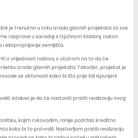
 dok je trenutno u toku izrada glavnih projekata za sve
vne rasprave u saradnji s Općinom Kladanj, nakon
i eksproprijacije zemljišta.
iti o vrijednosti radova, s obzirom na to da će
ršetku izrade glavnih projekata. Također, projekat je
vode se aktivnosti kako bi što prije bili ispunjeni
ić istakao je da će nastaviti pratiti realizaciju ovog
litiku, kojim rukovodim, ranije podržao kreditno
kako bi to potvrdili. Nastavljam pratiti realizaciju
ostale procedure kako bi radovi počeli u najkraćem