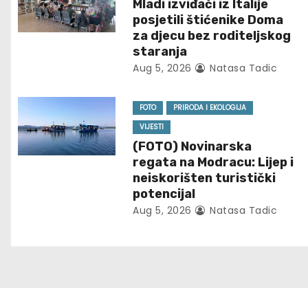
Mladi izviđači iz Italije
a
posjetili štićenike Doma
za djecu bez roditeljskog
v
staranja
Aug 5, 2026
Natasa Tadic
i
g
FOTO
PRIRODA I EKOLOGIJA
VIJESTI
a
(FOTO) Novinarska
t
regata na Modracu: Lijep i
neiskorišten turistički
i
potencijal
Aug 5, 2026
Natasa Tadic
o
n