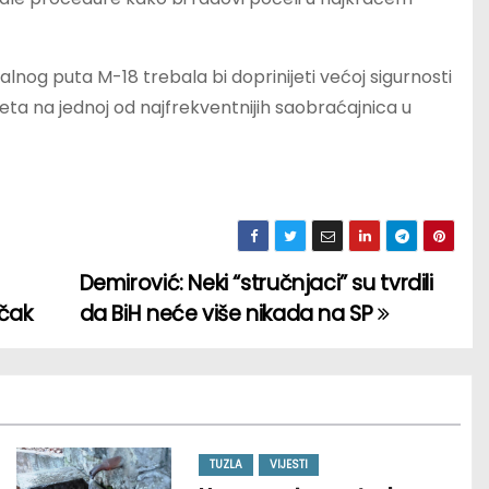
alnog puta M-18 trebala bi doprinijeti većoj sigurnosti
ta na jednoj od najfrekventnijih saobraćajnica u
Demirović: Neki “stručnjaci” su tvrdili
ečak
da BiH neće više nikada na SP
TUZLA
VIJESTI