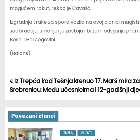
mogućem roku“, rekao je Čavalić.
Izgradnja trake za spora vozila na ovoj dionici magistr
saobraćaja, smanjenju zastoja i bržem odvijanju prome
Bosni i Hercegovini.
(Balans)
Iz Trepča kod Tešnja krenuo 17. Marš mira za
P
Srebrenicu: Među učesnicima i 12-godišnji dj
o
s
Povezani članci
t
n
TUZLA
VIJESTI