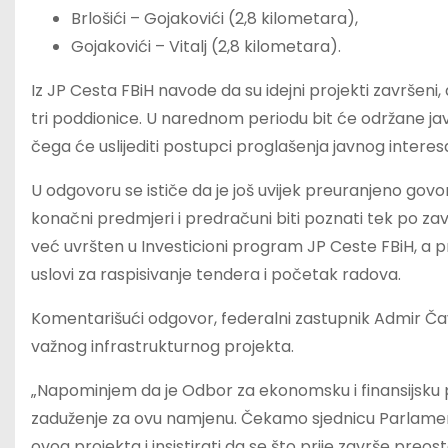
Brlošići – Gojakovići (2,8 kilometara),
Gojakovići – Vitalj (2,8 kilometara).
Iz JP Cesta FBiH navode da su idejni projekti završeni,
tri poddionice. U narednom periodu bit će održane ja
čega će uslijediti postupci proglašenja javnog interesa 
U odgovoru se ističe da je još uvijek preuranjeno govor
konačni predmjeri i predračuni biti poznati tek po zav
već uvršten u Investicioni program JP Ceste FBiH, a pro
uslovi za raspisivanje tendera i početak radova.
Komentarišući odgovor, federalni zastupnik Admir Čaval
važnog infrastrukturnog projekta.
„Napominjem da je Odbor za ekonomsku i finansijsku po
zaduženje za ovu namjenu. Čekamo sjednicu Parlamenta 
ovog projekta i insistirati da se što prije završe pre