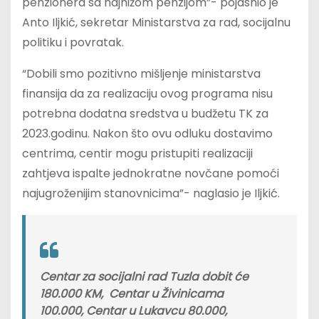
penzionera sa najnižom penzijom”- pojasnio je
Anto Iljkić, sekretar Ministarstva za rad, socijalnu
politiku i povratak.
“Dobili smo pozitivno mišljenje ministarstva
finansija da za realizaciju ovog programa nisu
potrebna dodatna sredstva u budžetu TK za
2023.godinu. Nakon što ovu odluku dostavimo
centrima, centir mogu pristupiti realizaciji
zahtjeva ispalte jednokratne novčane pomoći
najugroženijim stanovnicima”- naglasio je Iljkić.
Centar za socijalni rad Tuzla dobit će
180.000 KM, Centar u Živinicama
100.000, Centar u Lukavcu 80.000,