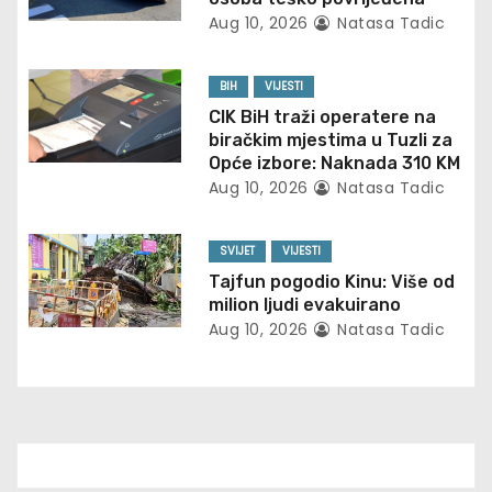
i
Aug 10, 2026
Natasa Tadic
g
BIH
VIJESTI
a
CIK BiH traži operatere na
biračkim mjestima u Tuzli za
t
Opće izbore: Naknada 310 KM
Aug 10, 2026
Natasa Tadic
i
o
SVIJET
VIJESTI
Tajfun pogodio Kinu: Više od
n
milion ljudi evakuirano
Aug 10, 2026
Natasa Tadic