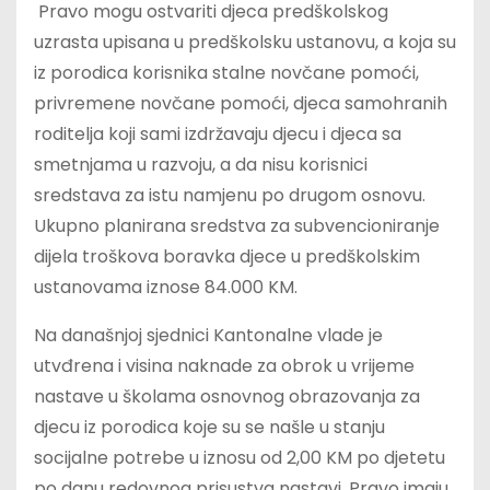
Pravo mogu ostvariti djeca predškolskog
uzrasta upisana u predškolsku ustanovu, a koja su
iz porodica korisnika stalne novčane pomoći,
privremene novčane pomoći, djeca samohranih
roditelja koji sami izdržavaju djecu i djeca sa
smetnjama u razvoju, a da nisu korisnici
sredstava za istu namjenu po drugom osnovu.
Ukupno planirana sredstva za subvencioniranje
dijela troškova boravka djece u predškolskim
ustanovama iznose 84.000 KM.
Na današnjoj sjednici Kantonalne vlade je
utvđrena i visina naknade za obrok u vrijeme
nastave u školama osnovnog obrazovanja za
djecu iz porodica koje su se našle u stanju
socijalne potrebe u iznosu od 2,00 KM po djetetu
po danu redovnog prisustva nastavi. Pravo imaju