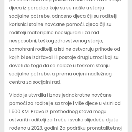
djeca iz porodica koje su se našle u stanju
socijalne potrebe, odnosno djeca čiji su roditelji
korisnici stalne novčane pomoći, djeca čiji su
roditelji materijalno neosigurani i za rad
nesposobni, teškog zdravstvenog stanja,
samohrani roditelji, a isti ne ostvaruju prihode od
kojih bi se izdržavali ili postoje drugi uzroci koji su
doveli do toga da se nalaze u teškom stanju
socijalne potrebe, a prema ocjeni nadležnog
centra za socijalni rad.
Vlada je utvrdila i iznos jednokratne novčane
pomoći za roditelje sa troje i više djece u visini od
1.500 KM. Pravo iz prethodnog stava mogu
ostvariti roditelji za treće i svako slijedeće dijete
rođeno u 2023. godini. Za podršku pronatalitetnoj