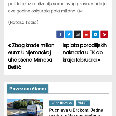
politici kroz realizaciju samo ovog prava, Vlada je
ove godine osigurala pola miliona KM.
(Nataša Tadić)
Zbog krađe milion
Isplata porodiljskih
P
eura: U Njemačkoj
naknada u TK do
o
uhapšena Mirnesa
kraja februara
Bešlić
s
t
n
Povezani članci
a
CRNA HRONIKA
VIJESTI
v
Pucnjava u Brčkom: Jedna
osoba teško povrijeđena