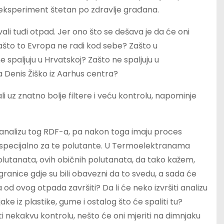
ju eksperiment štetan po zdravlje građana.
jivali tuđi otpad. Jer ono što se dešava je da će oni
 zašto to Evropa ne radi kod sebe? Zašto u
e spaljuju u Hrvatskoj? Zašto ne spaljuju u
 Denis Žiško iz Aarhus centra?
i uz znatno bolje filtere i veću kontrolu, napominje
analizu tog RDF-a, pa nakon toga imaju proces
ni specijalno za te polutante. U Termoelektranama
polutanata, ovih običnih polutanata, da tako kažem,
 granice gdje su bili obavezni da to svedu, a sada će
ka od ovog otpada završiti? Da li će neko izvršiti analizu
ljake iz plastike, gume i ostalog što će spaliti tu?
ti nekakvu kontrolu, nešto će oni mjeriti na dimnjaku