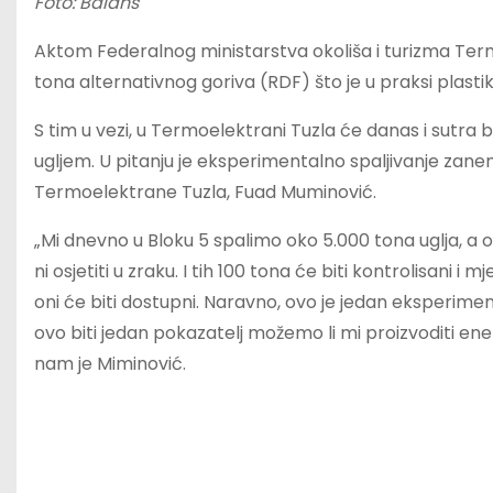
Foto: Balans
Aktom Federalnog ministarstva okoliša i turizma Termo
tona alternativnog goriva (RDF) što je u praksi plastik
S tim u vezi, u Termoelektrani Tuzla će danas i sutra b
ugljem. U pitanju je eksperimentalno spaljivanje zanemar
Termoelektrane Tuzla, Fuad Muminović.
„Mi dnevno u Bloku 5 spalimo oko 5.000 tona uglja, a 
ni osjetiti u zraku. I tih 100 tona će biti kontrolisani i
oni će biti dostupni. Naravno, ovo je jedan eksperim
ovo biti jedan pokazatelj možemo li mi proizvoditi ener
nam je Miminović.