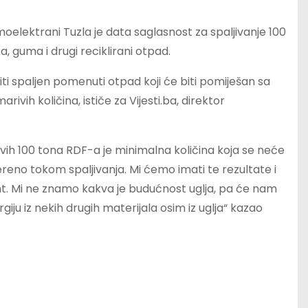
elektrani Tuzla je data saglasnost za spaljivanje 100
a, guma i drugi reciklirani otpad.
iti spaljen pomenuti otpad koji će biti pomiješan sa
ivih količina, ističe za Vijesti.ba, direktor
ovih 100 tona RDF-a je minimalna količina koja se neće
 mjereno tokom spaljivanja. Mi ćemo imati te rezultate i
ent. Mi ne znamo kakva je budućnost uglja, pa će nam
giju iz nekih drugih materijala osim iz uglja“ kazao