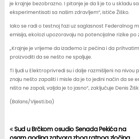
je krajnje bezobrazno. I pitanje je da li je to u skladu
eksperimentisati sa našim zdravljem“, ističe Žiško.
Iako se radi o testnoj fazi uz saglasnost Federalnog mi
emisija, ekolozi upozoravaju na potencijalne rizike po zd
„Krajnje je vrijeme da izađemo iz pećina i da prihvatimo
proizvoditi da se nešto ne spaljuje.
Ti ljudi u Elektroprivredi su i dalje razmišljeni na nivou 
znaju nešto zapaliti i misle da je to jedini način da se 
ništa ne zapali, valjda je to jasno“, zaključuje Denis Ži
(Balans/Vijesti.ba)
Sud u Brčkom osudio Senada Pekića na
P
osam godina zatvora zbog ratnog zločina