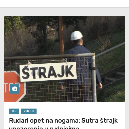
BIH
VIJESTI
Rudari opet na nogama: Sutra štrajk
upozorenja u rudnicima