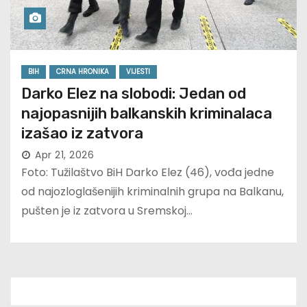
BIH
CRNA HRONIKA
VIJESTI
Darko Elez na slobodi: Jedan od
najopasnijih balkanskih kriminalaca
izašao iz zatvora
Apr 21, 2026
Foto: Tužilaštvo BiH Darko Elez (46), vođa jedne
od najozloglašenijih kriminalnih grupa na Balkanu,
pušten je iz zatvora u Sremskoj…