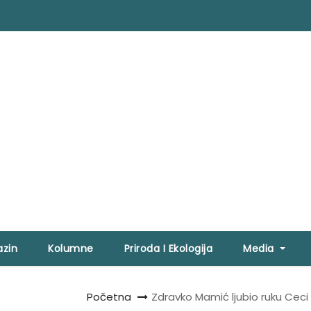
zin
Kolumne
Priroda I Ekologija
Media
Početna
Zdravko Mamić ljubio ruku Ceci