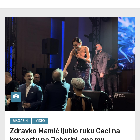
MAGAZIN
VIDEO
Zdravko Mamić ljubio ruku Ceci na
koncertu na Jahorini, ona mu