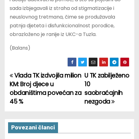
sada izbjegavali iz straha od stigmatizacije i
neuslovnog tretmana, čime se produžavala
patnja djeteta i disfunkcionalnost porodice,
obrazloženo je ranije iz UKC-a Tuzla.
(Balans)
Vlada TK izdvojila milion
U TK zabilježeno
P
KM: Broj djece u
10
o
obdaništima povećan za
saobraćajnih
45 %
nezgoda
s
t
n
Povezani članci