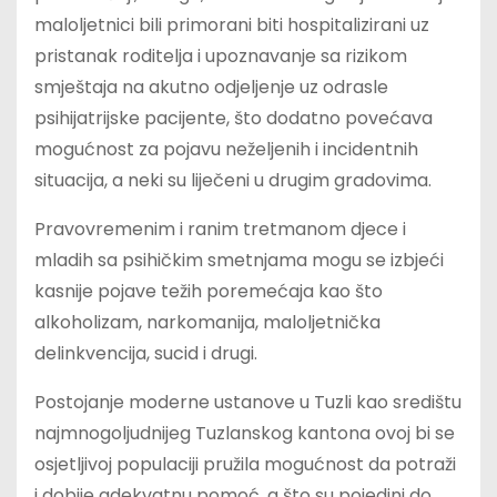
maloljetnici bili primorani biti hospitalizirani uz
pristanak roditelja i upoznavanje sa rizikom
smještaja na akutno odjeljenje uz odrasle
psihijatrijske pacijente, što dodatno povećava
mogućnost za pojavu neželjenih i incidentnih
situacija, a neki su liječeni u drugim gradovima.
Pravovremenim i ranim tretmanom djece i
mladih sa psihičkim smetnjama mogu se izbjeći
kasnije pojave težih poremećaja kao što
alkoholizam, narkomanija, maloljetnička
delinkvencija, sucid i drugi.
Postojanje moderne ustanove u Tuzli kao središtu
najmnogoljudnijeg Tuzlanskog kantona ovoj bi se
osjetljivoj populaciji pružila mogućnost da potraži
i dobije adekvatnu pomoć, a što su pojedini do