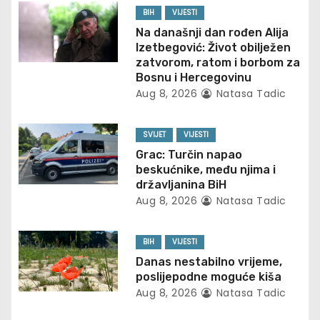
a
BIH
VIJESTI
v
Na današnji dan rođen Alija
Izetbegović: Život obilježen
i
zatvorom, ratom i borbom za
Bosnu i Hercegovinu
g
Aug 8, 2026
Natasa Tadic
a
SVIJET
VIJESTI
t
Grac: Turčin napao
beskućnike, među njima i
i
državljanina BiH
Aug 8, 2026
Natasa Tadic
o
n
BIH
VIJESTI
Danas nestabilno vrijeme,
poslijepodne moguće kiša
Aug 8, 2026
Natasa Tadic