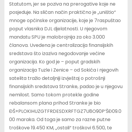
Statutom, jer se poziva na prerogative koje ne
posjeduje. Na sličan način praktično je „uništio“
mnoge općinske organizacije, koje je 7raspuštao
poput vlasnika DJL djelatnosti. U njegovom
mandatu SPU je malobrojnija za oko 3.000
članova. Uvedena je centralizacija finansijskih
sredstava što izaziva negodovanje većine
organizacija. Ko god je – poput gradskih
organizacija Tuzle i Zenice – od Sokića i njegovih
satelita tražio detaljniji izvještaj o potrošnji
finansijskih sredstava Stranke, padao je u njegovu
nemilost. Samo tokom protekle godine
rebalansom plana prihod Stranke je bio
ĐŠ+PLOKIHUZGTFRDESDXRFTGZ7U8O90P’ŠĐ09.0
00 maraka. Od toga je samo za razne putne
troškove 19.450 KM, „ostali“ troškovi 6.500, te