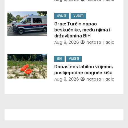
g
a
SVIJET
VIJESTI
t
Grac: Turčin napao
beskućnike, među njima i
i
državljanina BiH
Aug 8, 2026
Natasa Tadic
o
n
BIH
VIJESTI
Danas nestabilno vrijeme,
poslijepodne moguće kiša
Aug 8, 2026
Natasa Tadic