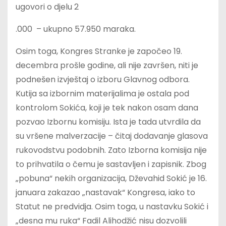
ugovori o djelu 2
.000 – ukupno 57.950 maraka.
Osim toga, Kongres Stranke je započeo 19.
decembra prošle godine, ali nije završen, niti je
podnešen izvještaj o izboru Glavnog odbora.
Kutija sa izbornim materijalima je ostala pod
kontrolom Sokića, koji je tek nakon osam dana
pozvao Izbornu komisiju. Ista je tada utvrdila da
su vršene malverzacije – čitaj dodavanje glasova
rukovodstvu podobnih. Zato Izborna komisija nije
to prihvatila o čemu je sastavljen i zapisnik. Zbog
„pobuna“ nekih organizacija, Dževahid Sokić je 16.
januara zakazao „nastavak“ Kongresa, iako to
Statut ne predvidja. Osim toga, u nastavku Sokić i
„desna mu ruka“ Fadil Alihodžić nisu dozvolili