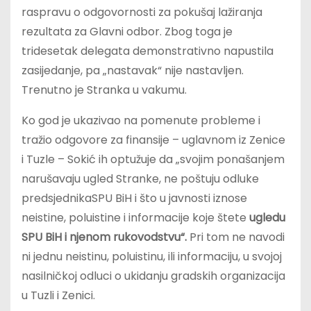
raspravu o odgovornosti za pokušaj lažiranja
rezultata za Glavni odbor. Zbog toga je
tridesetak delegata demonstrativno napustila
zasijedanje, pa „nastavak“ nije nastavljen.
Trenutno je Stranka u vakumu.
Ko god je ukazivao na pomenute probleme i
tražio odgovore za finansije – uglavnom iz Zenice
i Tuzle – Sokić ih optužuje da „svojim ponašanjem
narušavaju ugled Stranke, ne poštuju odluke
predsjednikaSPU BiH i što u javnosti iznose
neistine, poluistine i informacije koje štete
ugledu
SPU BiH i njenom rukovodstvu“.
Pri tom ne navodi
ni jednu neistinu, poluistinu, ili informaciju, u svojoj
nasilničkoj odluci o ukidanju gradskih organizacija
u Tuzli i Zenici.