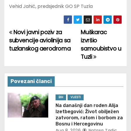
Vehid Jahić, predsjednik GO SP Tuzla
Novi javni poziv za
Muškarac
P
subvencije aviolinija sa
izvršio
o
tuzlanskog aerodroma
samoubistvo u
Tuzli
s
t
n
Povezani članci
a
BIH
VIJESTI
v
Na današnji dan rođen Alija
Izetbegović: Život obilježen
i
zatvorom, ratom i borbom za
Bosnu i Hercegovinu
Aug 8, 2026
Natasa Tadic