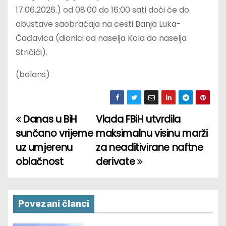
17.06.2026.) od 08:00 do 16:00 sati doći će do
obustave saobraćaja na cesti Banja Luka-
Čađavica (dionici od naselja Kola do naselja
Stričići).
(balans)
Danas u BiH
Vlada FBiH utvrdila
P
sunčano vrijeme
maksimalnu visinu marži
o
uz umjerenu
za neaditivirane naftne
oblačnost
derivate
s
t
n
Povezani članci