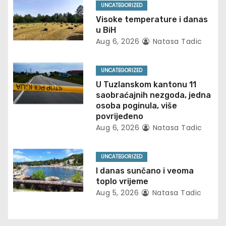
a
UNCATEGORIZED
v
Visoke temperature i danas
u BiH
i
Aug 6, 2026
Natasa Tadic
g
UNCATEGORIZED
a
U Tuzlanskom kantonu 11
saobraćajnih nezgoda, jedna
t
osoba poginula, više
povrijeđeno
i
Aug 6, 2026
Natasa Tadic
o
UNCATEGORIZED
n
I danas sunčano i veoma
toplo vrijeme
Aug 5, 2026
Natasa Tadic