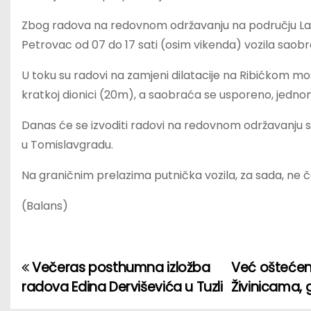
Zbog radova na redovnom održavanju na području Lani
Petrovac od 07 do 17 sati (osim vikenda) vozila sao
U toku su radovi na zamjeni dilatacije na Ribićkom mos
kratkoj dionici (20m), a saobraća se usporeno, jedn
Danas će se izvoditi radovi na redovnom održavanju s
u Tomislavgradu.
Na graničnim prelazima putnička vozila, za sada, ne č
(Balans)
Večeras posthumna izložba
Već oštećen
P
radova Edina Derviševića u Tuzli
Živinicama,
o