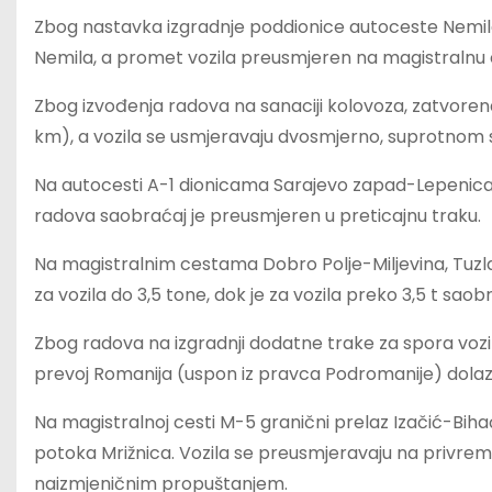
Zbog nastavka izgradnje poddionice autoceste Nemil
Nemila, a promet vozila preusmjeren na magistralnu 
Zbog izvođenja radova na sanaciji kolovoza, zatvorena
km), a vozila se usmjeravaju dvosmjerno, suprotnom
Na autocesti A-1 dionicama Sarajevo zapad-Lepenica 
radova saobraćaj je preusmjeren u preticajnu traku.
Na magistralnim cestama Dobro Polje-Miljevina, Tuzla-B
za vozila do 3,5 tone, dok je za vozila preko 3,5 t saobr
Zbog radova na izgradnji dodatne trake za spora vo
prevoj Romanija (uspon iz pravca Podromanije) dola
Na magistralnoj cesti M-5 granični prelaz Izačić-Biha
potoka Mrižnica. Vozila se preusmjeravaju na privreme
naizmjeničnim propuštanjem.