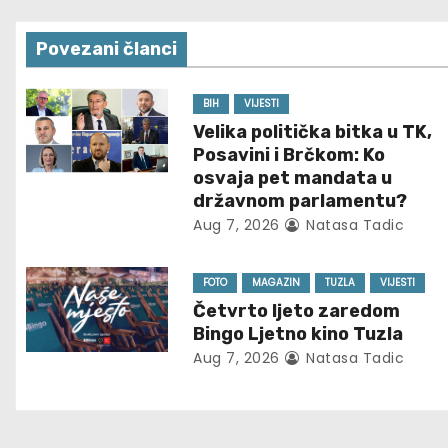
s
Povezani članci
t
n
BIH
VIJESTI
Velika politička bitka u TK,
a
Posavini i Brčkom: Ko
osvaja pet mandata u
v
državnom parlamentu?
Aug 7, 2026
Natasa Tadic
i
g
FOTO
MAGAZIN
TUZLA
VIJESTI
Četvrto ljeto zaredom
a
Bingo Ljetno kino Tuzla
t
Aug 7, 2026
Natasa Tadic
i