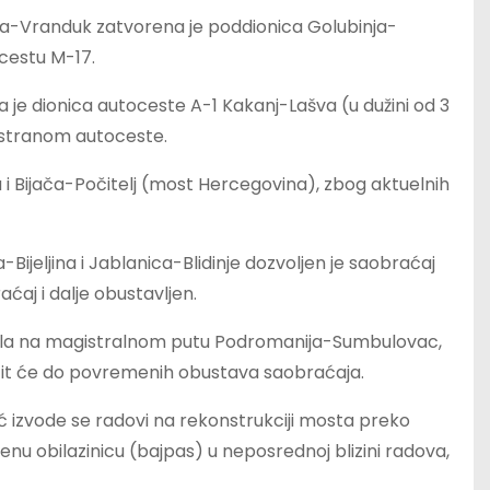
a-Vranduk zatvorena je poddionica Golubinja-
cestu M-17.
 je dionica autoceste A-1 Kakanj-Lašva (u dužini od 3
 stranom autoceste.
i Bijača-Počitelj (most Hercegovina), zbog aktuelnih
ijeljina i Jablanica-Blidinje dozvoljen je saobraćaj
aćaj i dalje obustavljen.
zila na magistralnom putu Podromanija-Sumbulovac,
zit će do povremenih obustava saobraćaja.
ć izvode se radovi na rekonstrukciji mosta preko
nu obilazinicu (bajpas) u neposrednoj blizini radova,