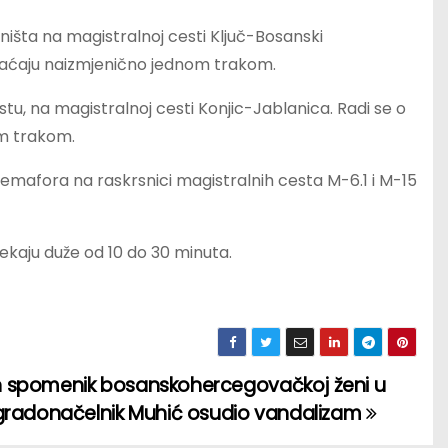
šta na magistralnoj cesti Ključ-Bosanski
braćaju naizmjenično jednom trakom.
tu, na magistralnoj cesti Konjic-Jablanica. Radi se o
om trakom.
emafora na raskrsnici magistralnih cesta M-6.1 i M-15
ekaju duže od 10 do 30 minuta.
 spomenik bosanskohercegovačkoj ženi u
 gradonačelnik Muhić osudio vandalizam