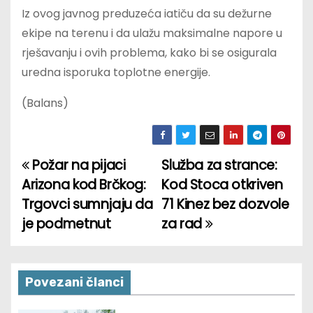
Iz ovog javnog preduzeća iatiču da su dežurne
ekipe na terenu i da ulažu maksimalne napore u
rješavanju i ovih problema, kako bi se osigurala
uredna isporuka toplotne energije.
(Balans)
Požar na pijaci
Služba za strance:
P
Arizona kod Brčkog:
Kod Stoca otkriven
o
Trgovci sumnjaju da
71 Kinez bez dozvole
je podmetnut
za rad
s
t
n
Povezani članci