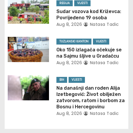
a
REGIJA
VIJESTI
v
Sudar vozova kod Križevca:
Povrijeđeno 19 osoba
i
Aug 8, 2026
Natasa Tadic
g
TUZLANSKI KANTON
VIJESTI
a
Oko 150 izlagača očekuje se
na Sajmu šljive u Gradačcu
t
Aug 8, 2026
Natasa Tadic
i
BIH
VIJESTI
o
Na današnji dan rođen Alija
Izetbegović: Život obilježen
n
zatvorom, ratom i borbom za
Bosnu i Hercegovinu
Aug 8, 2026
Natasa Tadic