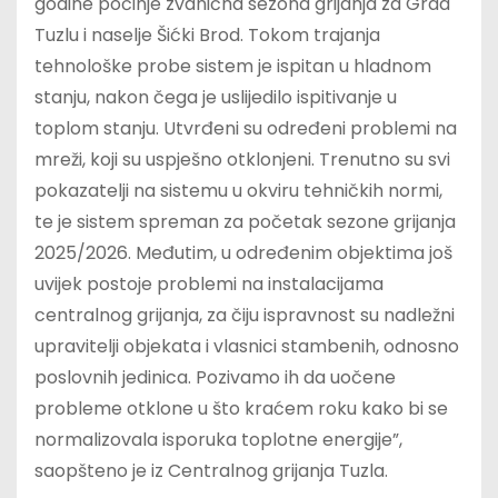
godine počinje zvanična sezona grijanja za Grad
Tuzlu i naselje Šićki Brod. Tokom trajanja
tehnološke probe sistem je ispitan u hladnom
stanju, nakon čega je uslijedilo ispitivanje u
toplom stanju. Utvrđeni su određeni problemi na
mreži, koji su uspješno otklonjeni. Trenutno su svi
pokazatelji na sistemu u okviru tehničkih normi,
te je sistem spreman za početak sezone grijanja
2025/2026. Međutim, u određenim objektima još
uvijek postoje problemi na instalacijama
centralnog grijanja, za čiju ispravnost su nadležni
upravitelji objekata i vlasnici stambenih, odnosno
poslovnih jedinica. Pozivamo ih da uočene
probleme otklone u što kraćem roku kako bi se
normalizovala isporuka toplotne energije”,
saopšteno je iz Centralnog grijanja Tuzla.