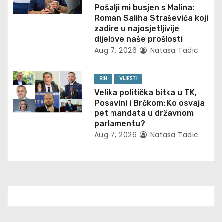
t
Pošalji mi busjen s Malina:
Roman Saliha Straševića koji
i
zadire u najosjetljivije
dijelove naše prošlosti
o
Aug 7, 2026
Natasa Tadic
n
BIH
VIJESTI
Velika politička bitka u TK,
Posavini i Brčkom: Ko osvaja
pet mandata u državnom
parlamentu?
Aug 7, 2026
Natasa Tadic