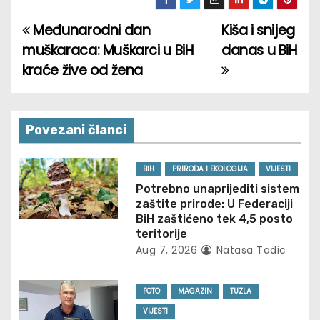
Međunarodni dan
Kiša i snijeg
P
muškaraca: Muškarci u BiH
danas u BiH
o
kraće žive od žena
s
t
Povezani članci
n
BIH
PRIRODA I EKOLOGIJA
VIJESTI
a
Potrebno unaprijediti sistem
zaštite prirode: U Federaciji
v
BiH zaštićeno tek 4,5 posto
teritorije
i
Aug 7, 2026
Natasa Tadic
g
FOTO
MAGAZIN
TUZLA
a
VIJESTI