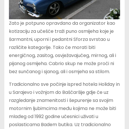
Zato je potpuno opravdano da organizator kao
kotizaciju za učešće traži puno osmijeha koje je
šarmantni, uporni i pedantni Sforza svrstao u
različite kategorije. Tako će morati biti
energičnog, zasitog, osvježavajučeg, mirnog, ali i
pijanog osmijeha. Cabrio skup ne može proći ni
bez sunčanog i sjanog, ali i osmjeha sa stilom.
Tradicionalno sve počinje ispred hotela Holiday in
u Sarajevo i vožnjom do Baščaršije gdje će uz
razgledanje znamenitosti i šepurenje sa svojim
motornim ljubimcima među kojima ne može biti
mlađeg od 1992 godine učesnici uživati u
poslasticama Badem butika. Uz tradicionalno