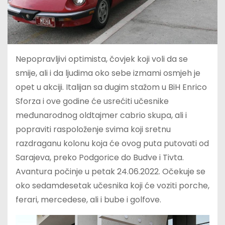
Nepopravljivi optimista, čovjek koji voli da se
smije, ali i da ljudima oko sebe izmami osmjeh je
opet u akciji. Italijan sa dugim stažom u BiH Enrico
Sforza i ove godine će usrećiti učesnike
međunarodnog oldtajmer cabrio skupa, ali i
popraviti raspoloženje svima koji sretnu
razdraganu kolonu koja će ovog puta putovati od
Sarajeva, preko Podgorice do Budve i Tivta.
Avantura počinje u petak 24.06.2022. Očekuje se
oko sedamdesetak učesnika koji će voziti porche,
ferari, mercedese, ali i bube i golfove.