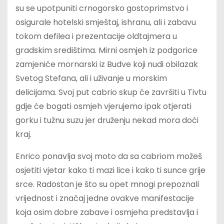
su se upotpuniti crnogorsko gostoprimstvo i
osigurale hotelski smještaj, ishranu, ali i zabavu
tokom defilea i prezentacije oldtajmera u
gradskim središtima. Mirni osmjeh iz podgorice
zamjeniće mornarski iz Budve koji nudi obilazak
Svetog Stefana, ali i uživanje u morskim
delicijama. Svoj put cabrio skup će završiti u Tivtu
gdje će bogati osmjeh vjerujemo ipak otjerati
gorku i tužnu suzu jer druženju nekad mora doći
kraj.
Enrico ponavlja svoj moto da sa cabriom možeš
osjetiti vjetar kako ti mazi lice i kako ti sunce grije
srce. Radostan je što su opet mnogi prepoznali
vrijednost i značaj jedne ovakve manifestacije
koja osim dobre zabave i osmjeha predstavlja i