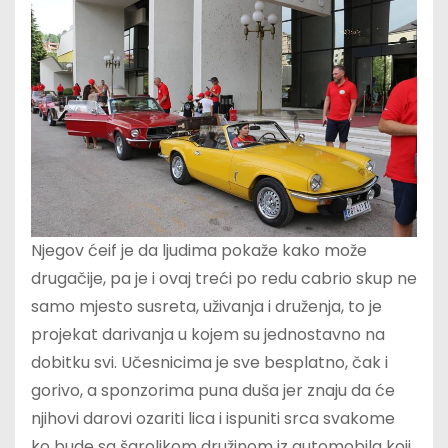
Njegov ćeif je da ljudima pokaže kako može
drugačije, pa je i ovaj treći po redu cabrio skup ne
samo mjesto susreta, uživanja i druženja, to je
projekat darivanja u kojem su jednostavno na
dobitku svi. Učesnicima je sve besplatno, čak i
gorivo, a sponzorima puna duša jer znaju da će
njihovi darovi ozariti lica i ispuniti srca svakome
ko bude sa šarolikom družinom iz automobila koji