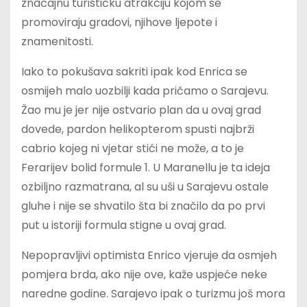
značajnu turističku atrakciju kojom se
promoviraju gradovi, njihove ljepote i
znamenitosti.
Iako to pokušava sakriti ipak kod Enrica se
osmijeh malo uozbilji kada pričamo o Sarajevu.
Žao mu je jer nije ostvario plan da u ovaj grad
dovede, pardon helikopterom spusti najbrži
cabrio kojeg ni vjetar stići ne može, a to je
Ferarijev bolid formule 1. U Maranellu je ta ideja
ozbiljno razmatrana, al su uši u Sarajevu ostale
gluhe i nije se shvatilo šta bi značilo da po prvi
put u istoriji formula stigne u ovaj grad.
Nepopravljivi optimista Enrico vjeruje da osmjeh
pomjera brda, ako nije ove, kaže uspjeće neke
naredne godine. Sarajevo ipak o turizmu još mora