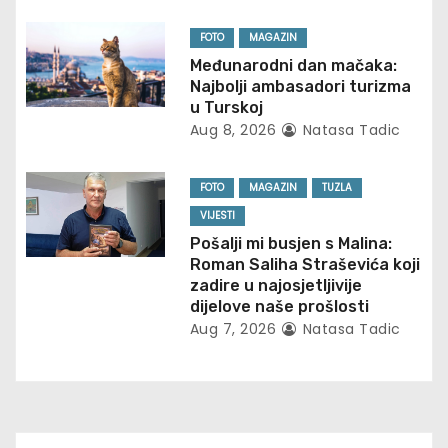
g
FOTO
MAGAZIN
Međunarodni dan mačaka:
a
Najbolji ambasadori turizma
u Turskoj
t
Aug 8, 2026
Natasa Tadic
i
FOTO
MAGAZIN
TUZLA
o
VIJESTI
n
Pošalji mi busjen s Malina:
Roman Saliha Straševića koji
zadire u najosjetljivije
dijelove naše prošlosti
Aug 7, 2026
Natasa Tadic