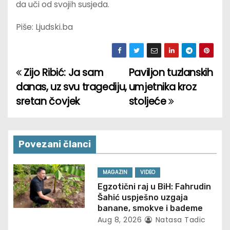
da uči od svojih susjeda.
Piše: Ljudski.ba
Zijo Ribić: Ja sam
Paviljon tuzlanskih
P
danas, uz svu tragediju,
umjetnika kroz
o
sretan čovjek
stoljeće
s
t
Povezani članci
n
MAGAZIN
VIDEO
a
Egzotični raj u BiH: Fahrudin
Šahić uspješno uzgaja
v
banane, smokve i bademe
Aug 8, 2026
Natasa Tadic
i