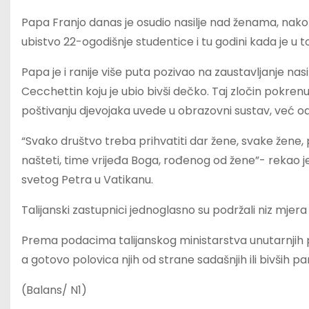
Papa Franjo danas je osudio nasilje nad ženama, nakon
ubistvo 22-ogodišnje studentice i tu godini kada je u to
Papa je i ranije više puta pozivao na zaustavljanje na
Cecchettin koju je ubio bivši dečko. Taj zločin pokren
poštivanju djevojaka uvede u obrazovni sustav, već od 
“Svako društvo treba prihvatiti dar žene, svake žene, poš
našteti, time vrijeđa Boga, rođenog od žene”- rekao je
svetog Petra u Vatikanu.
Talijanski zastupnici jednoglasno su podržali niz mjera č
Prema podacima talijanskog ministarstva unutarnjih posl
a gotovo polovica njih od strane sadašnjih ili bivših pa
(Balans/ N1)