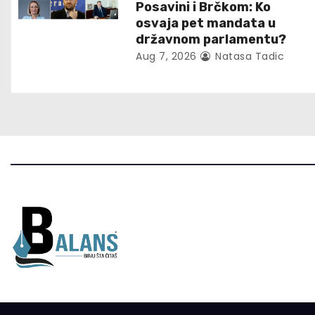
Posavini i Brčkom: Ko
t
osvaja pet mandata u
državnom parlamentu?
i
Aug 7, 2026
Natasa Tadic
o
n