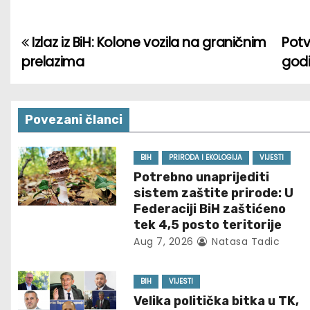
Izlaz iz BiH: Kolone vozila na graničnim
Potv
P
prelazima
god
o
s
Povezani članci
t
n
BIH
PRIRODA I EKOLOGIJA
VIJESTI
Potrebno unaprijediti
a
sistem zaštite prirode: U
Federaciji BiH zaštićeno
v
tek 4,5 posto teritorije
Aug 7, 2026
Natasa Tadic
i
g
BIH
VIJESTI
Velika politička bitka u TK,
a