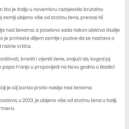
 što je Italiju u novembru razbjesnilo brutalno
j zemlji ubijeno više od stotinu žena, prenosi N1.
silja nad ženama, a posebno sada nakon ubistva Giuilije
uo je proteste diljem zemlje i pozive da se nastava o
razine vrtića.
tivati, braniti i cijeniti žene, znajući da, kogod joj
 papa Franjo u propovijedi na Novu godinu u Bazilici
iji je cilj borba protiv nasilja nad ženama.
ova, u 2023. je ubijeno više od stotinu žena u Italiji,
rtnera.