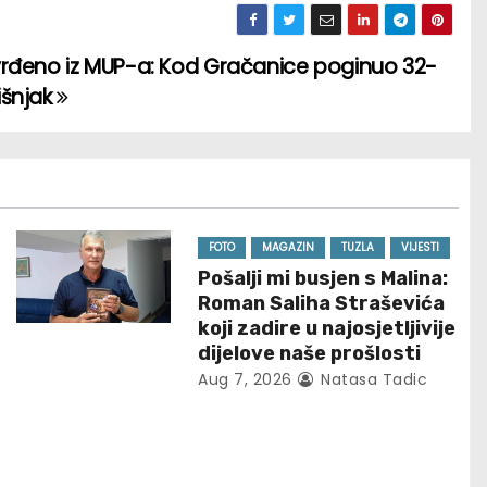
rđeno iz MUP-a: Kod Gračanice poginuo 32-
išnjak
FOTO
MAGAZIN
TUZLA
VIJESTI
Pošalji mi busjen s Malina:
Roman Saliha Straševića
koji zadire u najosjetljivije
dijelove naše prošlosti
Aug 7, 2026
Natasa Tadic