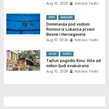
g
Aug 10, 2026
Natasa Tadic
a
FOTO
MAGAZIN
t
Dominacija pod vodom:
Ronioci iz Lukavca prvaci
i
Bosne i Hercegovine
Aug 10, 2026
Natasa Tadic
o
n
SVIJET
VIJESTI
Tajfun pogodio Kinu: Više od
milion ljudi evakuirano
Aug 10, 2026
Natasa Tadic