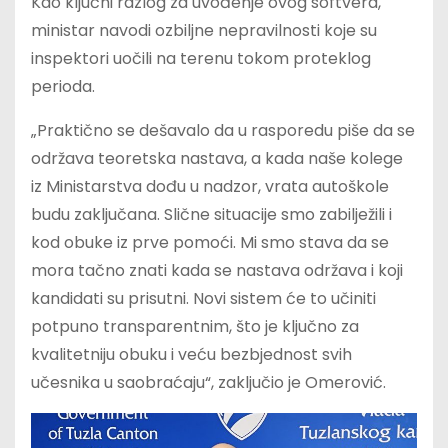
Kao ključni razlog za uvođenje ovog softvera,
ministar navodi ozbiljne nepravilnosti koje su
inspektori uočili na terenu tokom proteklog
perioda.
„Praktično se dešavalo da u rasporedu piše da se
održava teoretska nastava, a kada naše kolege
iz Ministarstva dođu u nadzor, vrata autoškole
budu zaključana. Slične situacije smo zabilježili i
kod obuke iz prve pomoći. Mi smo stava da se
mora tačno znati kada se nastava održava i koji
kandidati su prisutni. Novi sistem će to učiniti
potpuno transparentnim, što je ključno za
kvalitetniju obuku i veću bezbjednost svih
učesnika u saobraćaju“, zaključio je Omerović.