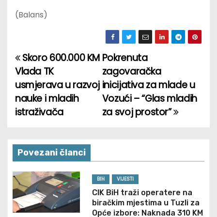
(Balans)
Skoro 600.000 KM
Pokrenuta
P
Vlada TK
zagovaračka
o
usmjerava u razvoj
inicijativa za mlade u
nauke i mladih
Vozući – “Glas mladih
s
istraživača
za svoj prostor”
t
n
Povezani članci
a
v
BIH
VIJESTI
CIK BiH traži operatere na
i
biračkim mjestima u Tuzli za
Opće izbore: Naknada 310 KM