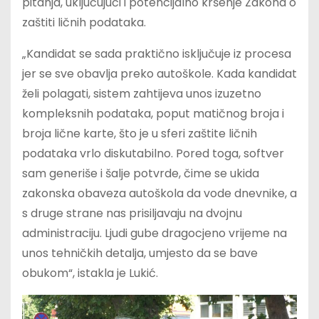
pitanja, uključujući i potencijalno kršenje Zakona o
zaštiti ličnih podataka.
„Kandidat se sada praktično isključuje iz procesa
jer se sve obavlja preko autoškole. Kada kandidat
želi polagati, sistem zahtijeva unos izuzetno
kompleksnih podataka, poput matičnog broja i
broja lične karte, što je u sferi zaštite ličnih
podataka vrlo diskutabilno. Pored toga, softver
sam generiše i šalje potvrde, čime se ukida
zakonska obaveza autoškola da vode dnevnike, a
s druge strane nas prisiljavaju na dvojnu
administraciju. Ljudi gube dragocjeno vrijeme na
unos tehničkih detalja, umjesto da se bave
obukom“, istakla je Lukić.