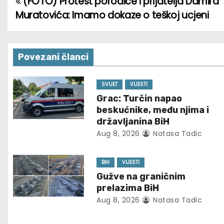
(FOTO) Protest porodice i prijatelja Damira
P
Muratovića: Imamo dokaze o teškoj ucjeni
o
s
Povezani članci
t
n
SVIJET
VIJESTI
Grac: Turčin napao
a
beskućnike, među njima i
državljanina BiH
v
Aug 8, 2026
Natasa Tadic
i
BIH
VIJESTI
g
Gužve na graničnim
prelazima BiH
a
Aug 8, 2026
Natasa Tadic
t