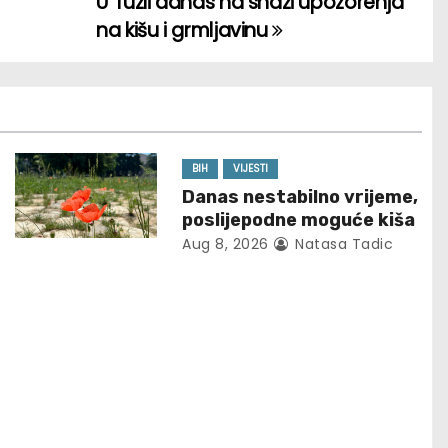
U Tuzli danas na snazi upozorenja
na kišu i grmljavinu
BIH
VIJESTI
Danas nestabilno vrijeme,
poslijepodne moguće kiša
Aug 8, 2026
Natasa Tadic