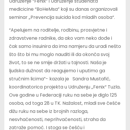
Udruženje “Fenix” i Udruženje studenata
medicicine “BoHeMsa” koji su danas organizovali
seminar „Prevencija suicida kod mladih osoba“.
“Apelujem na roditelje, rodbinu, prosvjetne i
zdravstvene radnike, da ako vam neko dođe i
čak samo insuinira da ima namjeru da uradi nešto
što što bi mu moglo nauditi ili da okonča svoj
život, to se ne smije držati u tajnosti. Naša je
ljudska dužnost da reagujemo i uputimo ga
stručnim licima”- kazala je Sandra Mustafić,
koordinatorica projekta u Udruženju „Fenix“ Tuzla
.
Ove godine u Federaciji ruku na sebe je diglo 125
osoba, od toga 28 u TK. Nažalost, mladi sve češće
dižu ruku na sebe iz brojnih razloga,
nesvhaćenosti, neprihvaćenosti, straha da
zatraže pomoć. I stoga se češću i