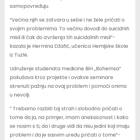
samopovređuju.
“Većina njih se zatvara u sebe i ne žele pričati o
svojim problemima. To većinu dovodi do suicidnih
misli ili čak do izvršenja tih suicidalnih misli”-
kazala je Hermina Džafić, učenica Hemijske škole
iz Tuzle.
Udruženje studenata medicine BiH „Bohemsa“
pokušava kroz projekte i ovakve seminare
skrenuti pažnju na ovaj problem i pomoći onima
u nevolji.
” Trebamo razbiti taj strah i slobodno pričati o
tome da ja, na primjer, imam aneksioznost i kako
se nosim s ti, da i druge vidi da nisu jedini koji imaju
problem i da je sasvim uredu pričati o tome”-