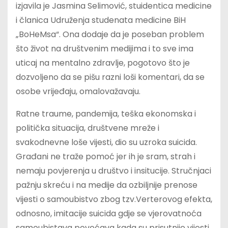
izjavila je Jasmina Selimović, stuidentica medicine
i članica Udruženja studenata medicine BiH
„BoHeMsa“. Ona dodaje da je poseban problem
što život na društvenim medijima i to sve ima
uticaj na mentalno zdravlje, pogotovo što je
dozvoljeno da se pišu razni loši komentari, da se
osobe vrijeđaju, omalovažavaju.
Ratne traume, pandemija, teška ekonomska i
politička situacija, društvene mreže i
svakodnevne loše vijesti, dio su uzroka suicida.
Građani ne traže pomoć jer ih je sram, strah i
nemaju povjerenja u društvo i insitucije. Stručnjaci
pažnju skreću i na medije da ozbiljnije prenose
vijesti o samoubistvo zbog tzv.Verterovog efekta,
odnosno, imitacije suicida gdje se vjerovatnoća
samoubistava povećava kada su prisutnije vijesti