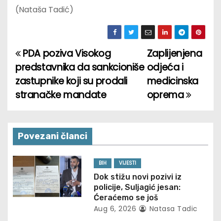
(Nataša Tadić)
PDA poziva Visokog
Zaplijenjena
P
predstavnika da sankcioniše
odjeća i
o
zastupnike koji su prodali
medicinska
stranačke mandate
oprema
s
t
n
Povezani članci
a
BIH
VIJESTI
v
Dok stižu novi pozivi iz
policije, Suljagić jesan:
i
Ćeraćemo se još
Aug 6, 2026
Natasa Tadic