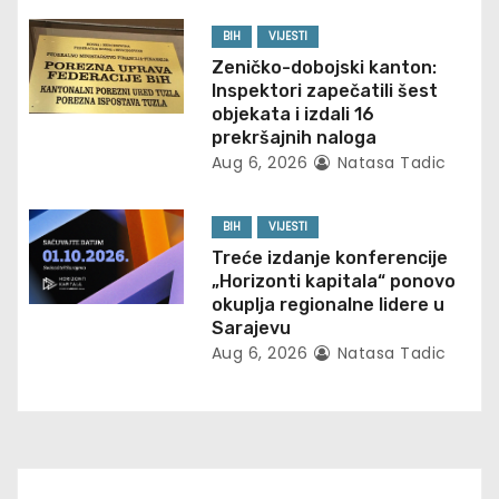
g
BIH
VIJESTI
a
Zeničko-dobojski kanton:
t
Inspektori zapečatili šest
objekata i izdali 16
i
prekršajnih naloga
Aug 6, 2026
Natasa Tadic
o
n
BIH
VIJESTI
Treće izdanje konferencije
„Horizonti kapitala“ ponovo
okuplja regionalne lidere u
Sarajevu
Aug 6, 2026
Natasa Tadic