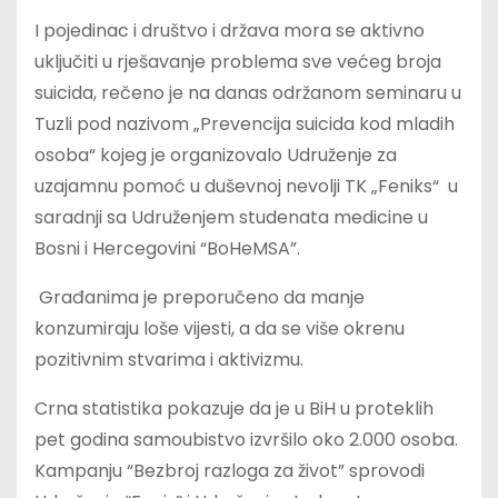
I pojedinac i društvo i država mora se aktivno
uključiti u rješavanje problema sve većeg broja
suicida, rečeno je na danas održanom seminaru u
Tuzli pod nazivom „Prevencija suicida kod mladih
osoba“ kojeg je organizovalo Udruženje za
uzajamnu pomoć u duševnoj nevolji TK „Feniks“ u
saradnji sa Udruženjem studenata medicine u
Bosni i Hercegovini “BoHeMSA”.
Građanima je preporučeno da manje
konzumiraju loše vijesti, a da se više okrenu
pozitivnim stvarima i aktivizmu.
Crna statistika pokazuje da je u BiH u proteklih
pet godina samoubistvo izvršilo oko 2.000 osoba.
Kampanju “Bezbroj razloga za život” sprovodi