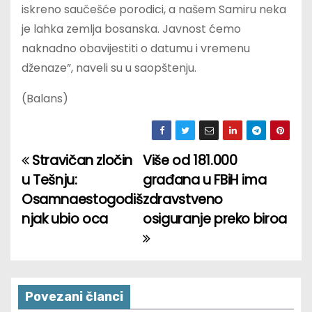
iskreno saučešće porodici, a našem Samiru neka
je lahka zemlja bosanska. Javnost ćemo
naknadno obavijestiti o datumu i vremenu
dženaze”, naveli su u saopštenju.
(Balans)
Stravičan zločin
Više od 181.000
P
u Tešnju:
građana u FBiH ima
o
Osamnaestogodiš
zdravstveno
njak ubio oca
osiguranje preko biroa
s
t
n
Povezani članci