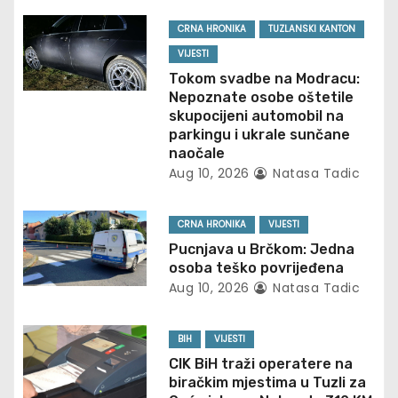
a
v
CRNA HRONIKA
TUZLANSKI KANTON
VIJESTI
i
Tokom svadbe na Modracu:
Nepoznate osobe oštetile
g
skupocijeni automobil na
parkingu i ukrale sunčane
a
naočale
Aug 10, 2026
Natasa Tadic
t
i
CRNA HRONIKA
VIJESTI
Pucnjava u Brčkom: Jedna
o
osoba teško povrijeđena
Aug 10, 2026
Natasa Tadic
n
BIH
VIJESTI
CIK BiH traži operatere na
biračkim mjestima u Tuzli za