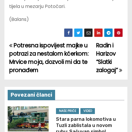
tijela u mezarju Potočari.
(Balans)
Potresna ispovijest majke u
Radin i
P
potrazi za nestalom kćerkom:
Harizov
o
Mrvice moja, dozvoli mi da te
“Slatki
pronađem
zalogaj”
s
t
n
Povezani članci
a
NAŠE PRIČE
VIDEO
v
Stara parna lokomotiva u
Tuzli zablistala u novom
ruhu: Sačuvan simbol