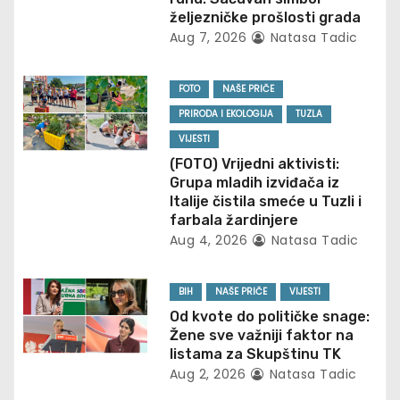
i
željezničke prošlosti grada
g
Aug 7, 2026
Natasa Tadic
a
FOTO
NAŠE PRIČE
t
PRIRODA I EKOLOGIJA
TUZLA
VIJESTI
i
(FOTO) Vrijedni aktivisti:
Grupa mladih izviđača iz
o
Italije čistila smeće u Tuzli i
farbala žardinjere
n
Aug 4, 2026
Natasa Tadic
BIH
NAŠE PRIČE
VIJESTI
Od kvote do političke snage:
Žene sve važniji faktor na
listama za Skupštinu TK
Aug 2, 2026
Natasa Tadic