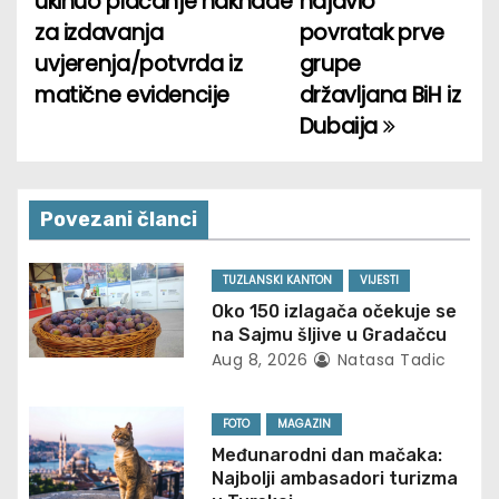
ukinuo plaćanje naknade
najavio
o
za izdavanja
povratak prve
uvjerenja/potvrda iz
grupe
s
matične evidencije
državljana BiH iz
t
Dubaija
n
a
Povezani članci
v
TUZLANSKI KANTON
VIJESTI
i
Oko 150 izlagača očekuje se
na Sajmu šljive u Gradačcu
g
Aug 8, 2026
Natasa Tadic
a
FOTO
MAGAZIN
t
Međunarodni dan mačaka:
Najbolji ambasadori turizma
i