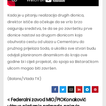
Kada je u pitanju realizacija drugih dionica,
direktor ističe da očekuje da se vrlo brzo
osiguraju sredstva, te da se po završetku prve
dionice nastavi sa drugom dionicom koja
obuhvata cestu od ulaza u Cementaru do
pružnog prijelaza Soda, a ukoliko sve stvari budu
odvijali planiranom dinamikom do kraja ove
godine bi i cijeli projekat, do spoja sa Bistaračkom
ulicom mogao biti završen.
(Balans/Vlada TK)
Federalni zavod MIO/PIO
Konaković
P