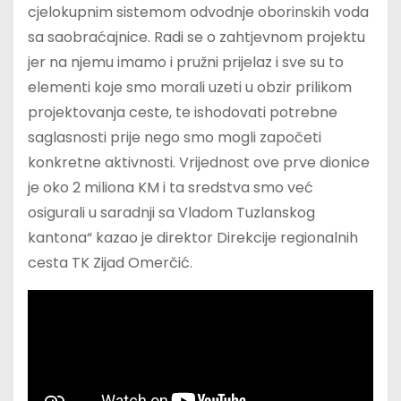
cjelokupnim sistemom odvodnje oborinskih voda
sa saobraćajnice. Radi se o zahtjevnom projektu
jer na njemu imamo i pružni prijelaz i sve su to
elementi koje smo morali uzeti u obzir prilikom
projektovanja ceste, te ishodovati potrebne
saglasnosti prije nego smo mogli započeti
konkretne aktivnosti. Vrijednost ove prve dionice
je oko 2 miliona KM i ta sredstva smo već
osigurali u saradnji sa Vladom Tuzlanskog
kantona“ kazao je direktor Direkcije regionalnih
cesta TK Zijad Omerčić.