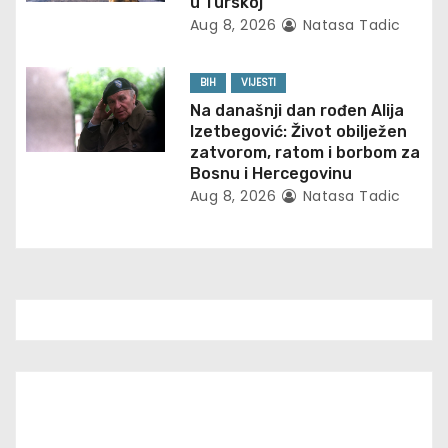
u Turskoj
Aug 8, 2026
Natasa Tadic
o
n
BIH
VIJESTI
Na današnji dan rođen Alija
Izetbegović: Život obilježen
zatvorom, ratom i borbom za
Bosnu i Hercegovinu
Aug 8, 2026
Natasa Tadic