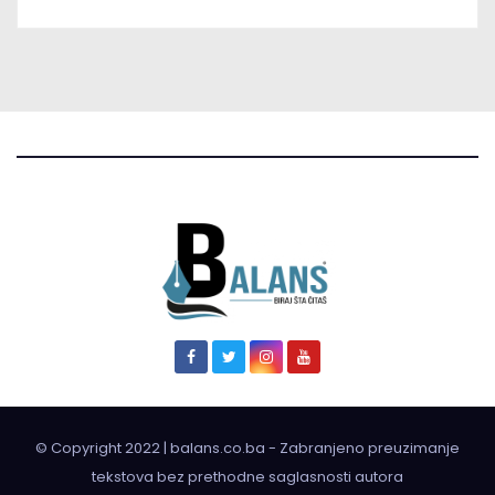
© Copyright 2022 | balans.co.ba - Zabranjeno preuzimanje
tekstova bez prethodne saglasnosti autora