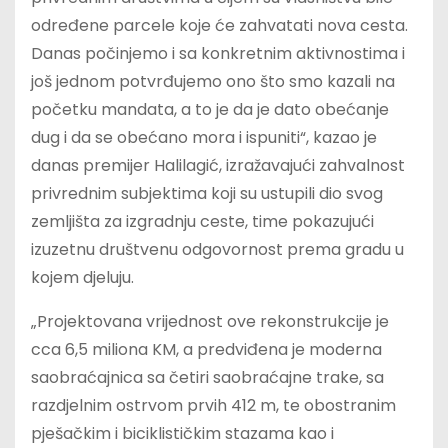
određene parcele koje će zahvatati nova cesta.
Danas počinjemo i sa konkretnim aktivnostima i
još jednom potvrđujemo ono što smo kazali na
početku mandata, a to je da je dato obećanje
dug i da se obećano mora i ispuniti“, kazao je
danas premijer Halilagić, izražavajući zahvalnost
privrednim subjektima koji su ustupili dio svog
zemljišta za izgradnju ceste, time pokazujući
izuzetnu društvenu odgovornost prema gradu u
kojem djeluju.
„Projektovana vrijednost ove rekonstrukcije je
cca 6,5 miliona KM, a predviđena je moderna
saobraćajnica sa četiri saobraćajne trake, sa
razdjelnim ostrvom prvih 412 m, te obostranim
pješačkim i biciklističkim stazama kao i