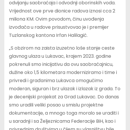
odvijanju saobraćaja i odvodnji oborinskih voda.
Vrijednost ove prve dionice radova iznosi cca 2
miliona KM. Ovim povodom, činu uvođenja
izvođača u radove prisustvovao je i premijer
Tuzlanskog kantona Irfan Halilagić.
„S obzirom na zaista izuzetno loše stanje ceste
glavnog ulaza u Lukavac, krajem 2023. godine
pokrenuli smo inicijativu da ovu saobraćajnicu,
dužine oko 1,5 kilometara moderniziramo i time i
privredi i građanima Lukavca omogućimo
moderan, siguran i brz ulazak i izlazak iz grada. To
je decenijski projekat za Grad Lukavac. Do danas
smo uradili veliki posao u smislu projektne
dokumentacije, a mnogo toga moralo se uraditi i
u saradnji i sa Željeznicama Federacije BiH, kao i
privrednim društvima u čijem su vlasništvu bile