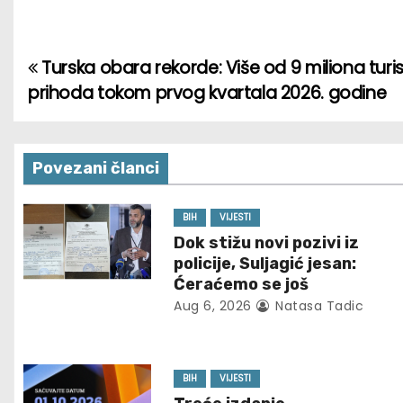
Turska obara rekorde: Više od 9 miliona turist
P
prihoda tokom prvog kvartala 2026. godine
o
s
Povezani članci
t
n
BIH
VIJESTI
Dok stižu novi pozivi iz
a
policije, Suljagić jesan:
Ćeraćemo se još
v
Aug 6, 2026
Natasa Tadic
i
g
BIH
VIJESTI