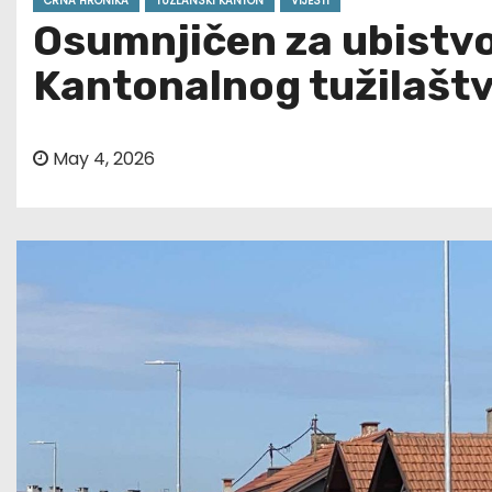
CRNA HRONIKA
TUZLANSKI KANTON
VIJESTI
Osumnjičen za ubistvo
Kantonalnog tužilašt
May 4, 2026