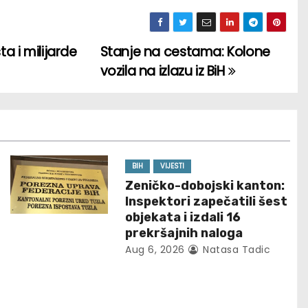
a i milijarde
Stanje na cestama: Kolone
vozila na izlazu iz BiH
BIH
VIJESTI
Zeničko-dobojski kanton:
Inspektori zapečatili šest
objekata i izdali 16
prekršajnih naloga
Aug 6, 2026
Natasa Tadic