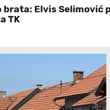
 brata: Elvis Selimović 
va TK