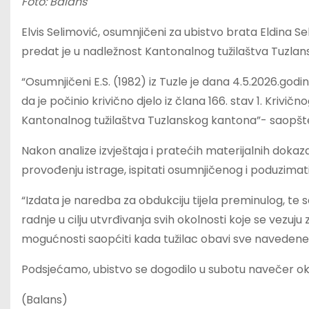
Foto: Balans
Elvis Selimović, osumnjičeni za ubistvo brata Eldina S
predat je u nadležnost Kantonalnog tužilaštva Tuzlan
“Osumnjičeni E.S. (1982) iz Tuzle je dana 4.5.2026.god
da je počinio krivično djelo iz člana 166. stav 1. Krivi
Kantonalnog tužilaštva Tuzlanskog kantona”- saopšten
Nakon analize izvještaja i pratećih materijalnih dokaz
provođenju istrage, ispitati osumnjičenog i poduzimati 
“Izdata je naredba za obdukciju tijela preminulog, te s
radnje u cilju utvrđivanja svih okolnosti koje se vezuj
mogućnosti saopćiti kada tužilac obavi sve navedene 
Podsjećamo, ubistvo se dogodilo u subotu navečer ok
(Balans)