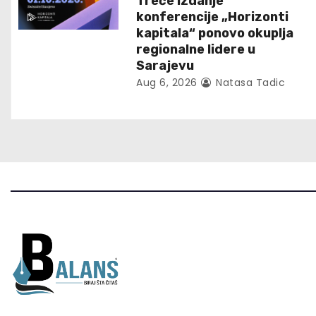
Treće izdanje
a
konferencije „Horizonti
t
kapitala“ ponovo okuplja
regionalne lidere u
i
Sarajevu
Aug 6, 2026
Natasa Tadic
o
n