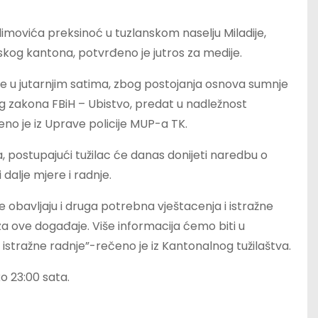
elimovića preksinoć u tuzlanskom naselju Miladije,
skog kantona, potvrđeno je jutros za medije.
ine u jutarnjim satima, zbog postojanja osnova sumnje
čnog zakona FBiH – Ubistvo, predat u nadležnost
o je iz Uprave policije MUP-a TK.
a, postupajući tužilac će danas donijeti naredbu o
dalje mjere i radnje.
e obavljaju i druga potrebna vještacenja i istražne
u za ove događaje. Više informacija ćemo biti u
istražne radnje”-rečeno je iz Kantonalnog tužilaštva.
o 23:00 sata.