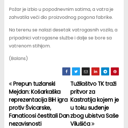
Požar je izbio u popodnevnim satima, a vatra je
zahvatila veći dio proizvodnog pogona fabrike.
Na terenu se nalazi desetak vatrogasnih vozila, a
pripadnici vatrogasne službe i dalje se bore sa
vatrenom stihijom.
(Balans)
Prepun tuzlanski
Tužilaštvo TK traži
P
Mejdan: Košarkaška
pritvor za
o
reprezentacija BiH igra
Kastratija kojem je
protiv Švicarske,
u toku suđenje
s
Fanaticosi čestitali Dan
zbog ubistva Saše
t
nezavisnosti
Vilušića