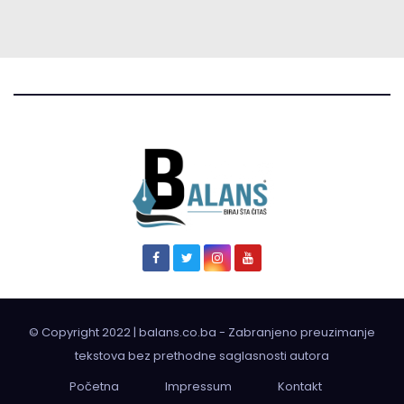
© Copyright 2022 | balans.co.ba - Zabranjeno preuzimanje
tekstova bez prethodne saglasnosti autora
Početna
Impressum
Kontakt