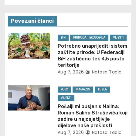
n
a
Povezani članci
v
BIH
PRIRODA I EKOLOGIJA
VIJESTI
i
Potrebno unaprijediti sistem
zaštite prirode: U Federaciji
g
BiH zaštićeno tek 4,5 posto
teritorije
a
Aug 7, 2026
Natasa Tadic
t
FOTO
MAGAZIN
TUZLA
i
VIJESTI
o
Pošalji mi busjen s Malina:
Roman Saliha Straševića koji
n
zadire u najosjetljivije
dijelove naše prošlosti
Aug 7, 2026
Natasa Tadic