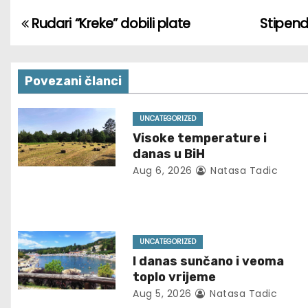
Rudari “Kreke” dobili plate
Stipend
P
o
s
Povezani članci
t
UNCATEGORIZED
Visoke temperature i
n
danas u BiH
a
Aug 6, 2026
Natasa Tadic
v
i
UNCATEGORIZED
g
I danas sunčano i veoma
toplo vrijeme
a
Aug 5, 2026
Natasa Tadic