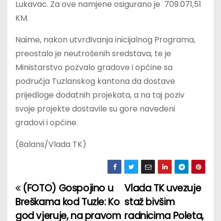
Lukavac. Za ove namjene osigurano je 709.071,51
KM.
Naime, nakon utvrđivanja inicijalnog Programa,
preostalo je neutrošenih sredstava, te je
Ministarstvo pozvalo gradove i općine sa
područja Tuzlanskog kantona da dostave
prijedloge dodatnih projekata, a na taj poziv
svoje projekte dostavile su gore navedeni
gradovi i općine.
(Balans/Vlada TK)
(FOTO) Gospojino u
Vlada TK uvezuje
P
Breškama kod Tuzle: Ko
staž bivšim
o
god vjeruje, na pravom
radnicima Poleta,