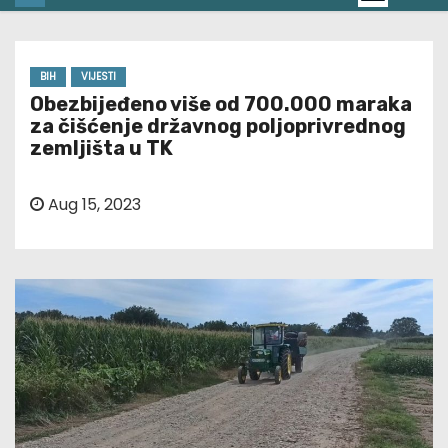
BIH
VIJESTI
Obezbijeđeno više od 700.000 maraka
za čišćenje državnog poljoprivrednog
zemljišta u TK
Aug 15, 2023