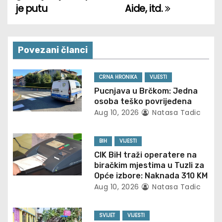
je putu
Aide, itd.
s
t
n
Povezani članci
a
CRNA HRONIKA
VIJESTI
v
Pucnjava u Brčkom: Jedna
osoba teško povrijeđena
i
Aug 10, 2026
Natasa Tadic
g
BIH
VIJESTI
a
CIK BiH traži operatere na
biračkim mjestima u Tuzli za
t
Opće izbore: Naknada 310 KM
Aug 10, 2026
Natasa Tadic
i
o
SVIJET
VIJESTI