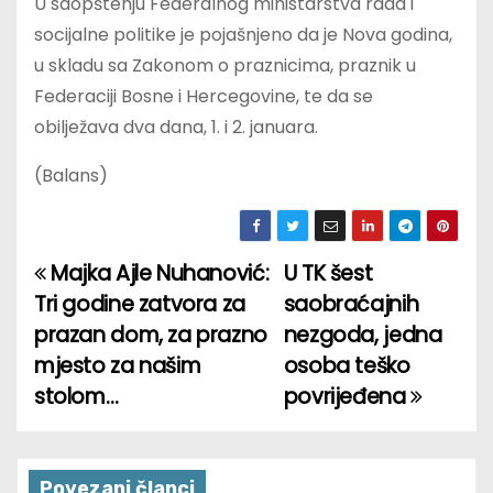
U saopštenju Federalnog ministarstva rada i
socijalne politike je pojašnjeno da je Nova godina,
u skladu sa Zakonom o praznicima, praznik u
Federaciji Bosne i Hercegovine, te da se
obilježava dva dana, 1. i 2. januara.
(Balans)
Majka Ajle Nuhanović:
U TK šest
P
Tri godine zatvora za
saobraćajnih
o
prazan dom, za prazno
nezgoda, jedna
mjesto za našim
osoba teško
s
stolom…
povrijeđena
t
n
Povezani članci