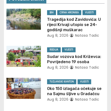
a
v
BIH
CRNA HRONIKA
VIJESTI
Tragedija kod Zavidovića: U
i
rijeci Krivaji utopio se 24-
godišnji muškarac
g
Aug 8, 2026
Natasa Tadic
a
REGIJA
VIJESTI
t
Sudar vozova kod Križevca:
Povrijeđeno 19 osoba
i
Aug 8, 2026
Natasa Tadic
o
TUZLANSKI KANTON
VIJESTI
n
Oko 150 izlagača očekuje se
na Sajmu šljive u Gradačcu
Aug 8, 2026
Natasa Tadic