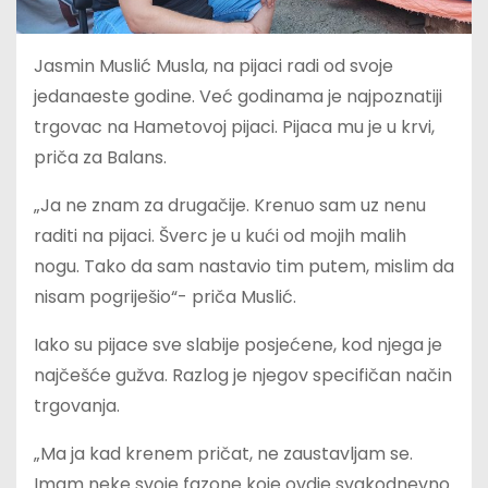
Jasmin Muslić Musla, na pijaci radi od svoje
jedanaeste godine. Već godinama je najpoznatiji
trgovac na Hametovoj pijaci. Pijaca mu je u krvi,
priča za Balans.
„Ja ne znam za drugačije. Krenuo sam uz nenu
raditi na pijaci. Šverc je u kući od mojih malih
nogu. Tako da sam nastavio tim putem, mislim da
nisam pogriješio“- priča Muslić.
Iako su pijace sve slabije posjećene, kod njega je
najčešće gužva. Razlog je njegov specifičan način
trgovanja.
„Ma ja kad krenem pričat, ne zaustavljam se.
Imam neke svoje fazone koje ovdje svakodnevno