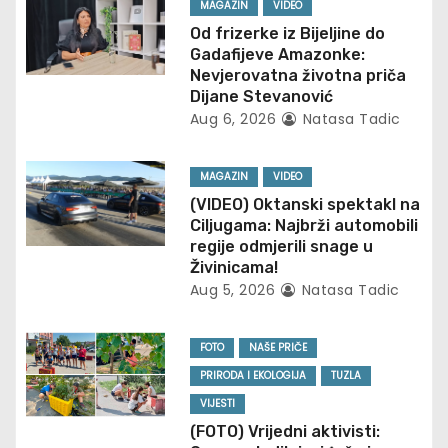
a
MAGAZIN
VIDEO
v
Od frizerke iz Bijeljine do
Gadafijeve Amazonke:
i
Nevjerovatna životna priča
Dijane Stevanović
g
Aug 6, 2026
Natasa Tadic
a
MAGAZIN
VIDEO
t
(VIDEO) Oktanski spektakl na
Ciljugama: Najbrži automobili
i
regije odmjerili snage u
Živinicama!
o
Aug 5, 2026
Natasa Tadic
n
FOTO
NAŠE PRIČE
PRIRODA I EKOLOGIJA
TUZLA
VIJESTI
(FOTO) Vrijedni aktivisti: