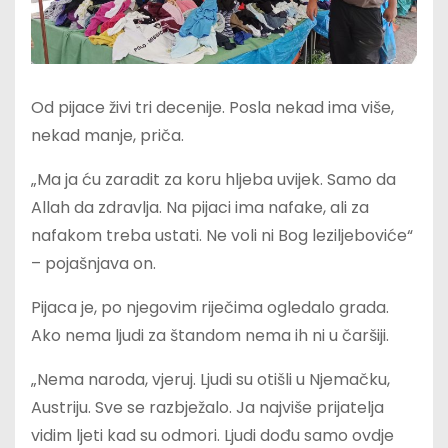
Od pijace živi tri decenije. Posla nekad ima više,
nekad manje, priča.
„Ma ja ću zaradit za koru hljeba uvijek. Samo da
Allah da zdravlja. Na pijaci ima nafake, ali za
nafakom treba ustati. Ne voli ni Bog leziljeboviće“
– pojašnjava on.
Pijaca je, po njegovim riječima ogledalo grada.
Ako nema ljudi za štandom nema ih ni u čaršiji.
„Nema naroda, vjeruj. Ljudi su otišli u Njemačku,
Austriju. Sve se razbježalo. Ja najviše prijatelja
vidim ljeti kad su odmori. Ljudi dođu samo ovdje