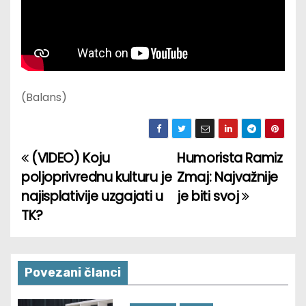
(Balans)
(VIDEO) Koju
Humorista Ramiz
P
poljoprivrednu kulturu je
Zmaj: Najvažnije
o
najisplativije uzgajati u
je biti svoj
TK?
s
t
n
Povezani članci